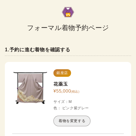
フォーマル着物予約ページ
1
.
予約に進む着物を確認する
銀座店
花薬玉
¥
55,000
(税込)
サイズ
：
M
色
：
ピンク
紫
グレー
着物を変更する