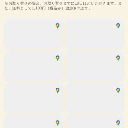
※お取り寄せの場合、お取り寄せまでに10日ほどいただきます。ま
た、送料として1,100円（税込み）追加されます。
浅草店
銀座店
取り寄せ
在庫あり
営業時間
：
10:00
~
18:00
営業時間
：
10:00
~
18:00
麻布十番SAKRA店
京都駅前京都タワーサンド店
取り寄せ
取り寄せ
営業時間
：
10:00
~
17:00
営業時間
：
10:00
~
17:30
京都祇園店
大阪心斎橋店
取り寄せ
取り寄せ
営業時間
：
10:00
~
17:30
営業時間
：
11:00
~
19:00
金沢香林坊店
川越店