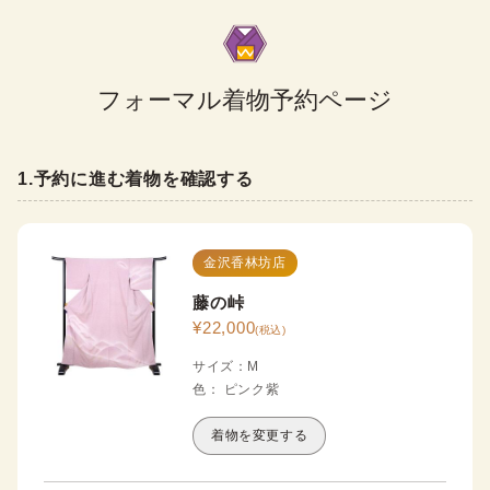
フォーマル着物予約ページ
1
.
予約に進む着物を確認する
金沢香林坊店
藤の峠
¥
22,000
(税込)
サイズ
：
M
色
：
ピンク
紫
着物を変更する