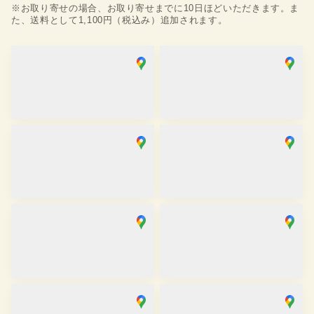
※お取り寄せの場合、お取り寄せまでに10日ほどいただきます。ま
た、送料として1,100円（税込み）追加されます。
浅草店
銀座店
取り寄せ
取り寄せ
営業時間
：
10:00
~
18:00
営業時間
：
10:00
~
18:00
麻布十番SAKRA店
京都駅前京都タワーサンド店
取り寄せ
取り寄せ
営業時間
：
10:00
~
17:00
営業時間
：
10:00
~
17:30
京都祇園店
大阪心斎橋店
取り寄せ
取り寄せ
営業時間
：
10:00
~
17:30
営業時間
：
11:00
~
19:00
金沢香林坊店
川越店