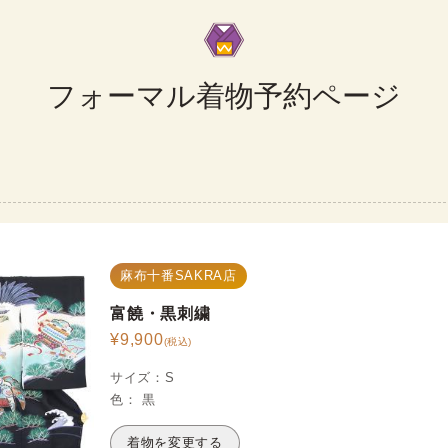
フォーマル着物予約ページ
麻布十番SAKRA店
富饒・黒刺繍
¥
9,900
(税込)
サイズ
：
S
色
：
黒
着物を変更する