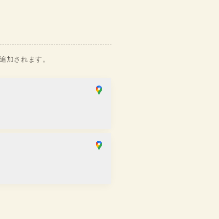
）追加されます。
SAKRA店
り
：
10:00
~
17:00
斎橋店
せ
：
11:00
~
19:00