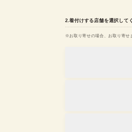
2
.
着付けする店舗を選択して
※お取り寄せの場合、お取り寄せま
浅草店
取り寄せ
営業時間
：
10:00
~
18:00
京都駅前京都タワーサンド店
取り寄せ
営業時間
：
10:00
~
17:30
金沢香林坊店
取り寄せ