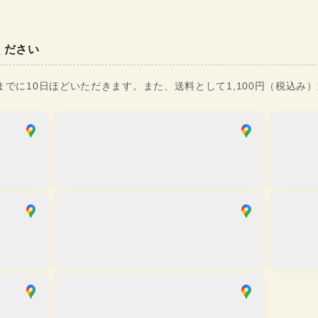
ください
でに10日ほどいただきます。また、送料として1,100円（税込み
銀座店
麻布十番
取り寄せ
在庫あ
営業時間
：
10:00
~
18:00
営業時間
京都祇園店
大阪心
取り寄せ
取り寄
営業時間
：
10:00
~
17:30
営業時間
川越店
取り寄せ