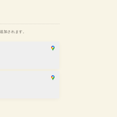
）追加されます。
SAKRA店
せ
：
10:00
~
17:00
斎橋店
せ
：
11:00
~
19:00