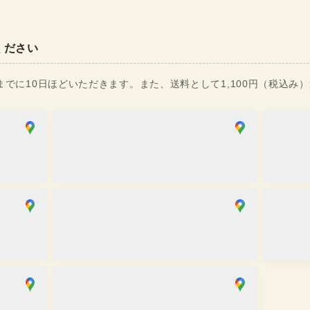
ください
でに10日ほどいただきます。また、送料として1,100円（税込み
銀座店
麻布十番
在庫あり
取り寄
営業時間
：
10:00
~
18:00
営業時間
京都祇園店
大阪心
取り寄せ
取り寄
営業時間
：
10:00
~
17:30
営業時間
川越店
取り寄せ