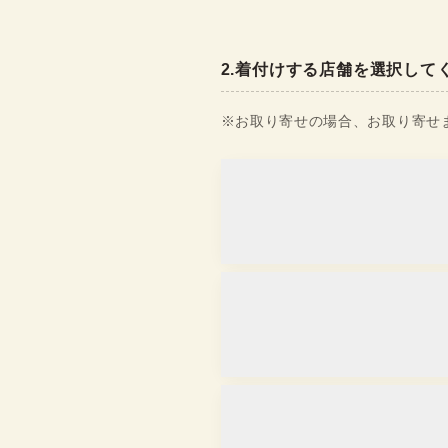
2
.
着付けする店舗を選択して
※お取り寄せの場合、お取り寄せま
浅草店
取り寄せ
営業時間
：
10:00
~
18:00
京都駅前京都タワーサンド店
取り寄せ
営業時間
：
10:00
~
17:30
金沢香林坊店
取り寄せ