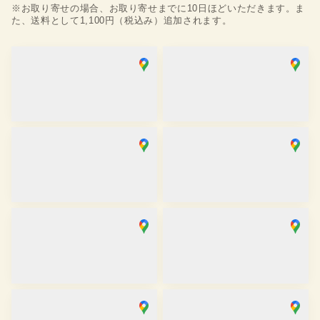
※お取り寄せの場合、お取り寄せまでに10日ほどいただきます。ま
た、送料として1,100円（税込み）追加されます。
浅草店
銀座店
取り寄せ
取り寄せ
営業時間
：
10:00
~
18:00
営業時間
：
10:00
~
18:00
麻布十番SAKRA店
京都駅前京都タワーサンド店
取り寄せ
取り寄せ
営業時間
：
10:00
~
17:00
営業時間
：
10:00
~
17:30
京都祇園店
大阪心斎橋店
取り寄せ
在庫あり
営業時間
：
10:00
~
17:30
営業時間
：
11:00
~
19:00
金沢香林坊店
川越店