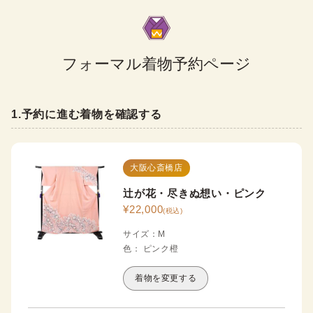
フォーマル着物予約ページ
1
.
予約に進む着物を確認する
大阪心斎橋店
辻が花・尽きぬ想い・ピンク
¥
22,000
(税込)
サイズ
：
M
色
：
ピンク
橙
着物を変更する