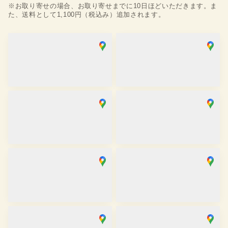
※お取り寄せの場合、お取り寄せまでに10日ほどいただきます。ま
た、送料として1,100円（税込み）追加されます。
浅草店
銀座店
取り寄せ
取り寄せ
営業時間
：
10:00
~
18:00
営業時間
：
10:00
~
18:00
麻布十番SAKRA店
京都駅前京都タワーサンド店
取り寄せ
取り寄せ
営業時間
：
10:00
~
17:00
営業時間
：
10:00
~
17:30
京都祇園店
大阪心斎橋店
取り寄せ
在庫あり
営業時間
：
10:00
~
17:30
営業時間
：
11:00
~
19:00
金沢香林坊店
川越店