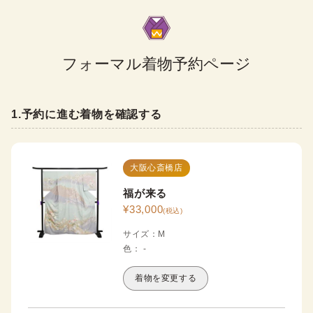
フォーマル着物予約ページ
1
.
予約に進む着物を確認する
大阪心斎橋店
福が来る
¥
33,000
(税込)
サイズ
：
M
色
：
-
着物を変更する