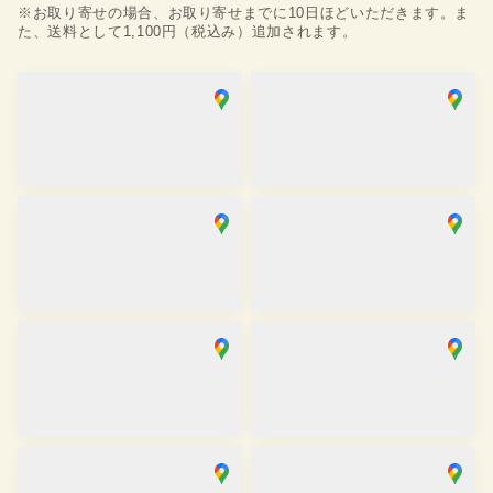
※お取り寄せの場合、お取り寄せまでに10日ほどいただきます。ま
た、送料として1,100円（税込み）追加されます。
浅草店
銀座店
取り寄せ
取り寄せ
営業時間
：
10:00
~
18:00
営業時間
：
10:00
~
18:00
麻布十番SAKRA店
京都駅前京都タワーサンド店
取り寄せ
取り寄せ
営業時間
：
10:00
~
17:00
営業時間
：
10:00
~
17:30
京都祇園店
大阪心斎橋店
取り寄せ
取り寄せ
営業時間
：
10:00
~
17:30
営業時間
：
11:00
~
19:00
金沢香林坊店
川越店