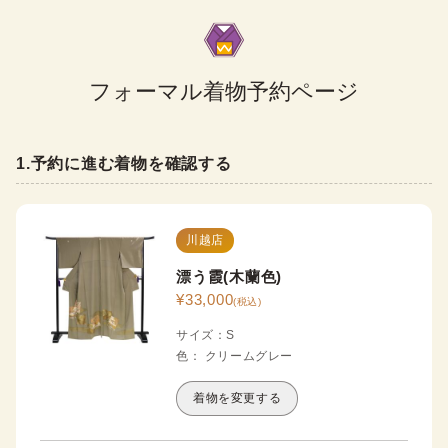
フォーマル着物予約ページ
1
.
予約に進む着物を確認する
川越店
漂う霞(木蘭色)
¥
33,000
(税込)
サイズ
：
S
色
：
クリーム
グレー
着物を変更する