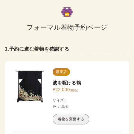
フォーマル着物予約ページ
1
.
予約に進む着物を確認する
銀座店
波を駆ける鶴
¥
22,000
(税込)
サイズ
：
色
：
黒
金
着物を変更する