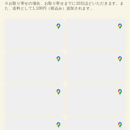
※お取り寄せの場合、お取り寄せまでに10日ほどいただきます。ま
た、送料として1,100円（税込み）追加されます。
浅草店
銀座店
取り寄せ
在庫あり
営業時間
：
10:00
~
18:00
営業時間
：
10:00
~
18:00
麻布十番SAKRA店
京都駅前京都タワーサンド店
取り寄せ
取り寄せ
営業時間
：
10:00
~
17:00
営業時間
：
10:00
~
17:30
京都祇園店
大阪心斎橋店
取り寄せ
取り寄せ
営業時間
：
10:00
~
17:30
営業時間
：
11:00
~
19:00
金沢香林坊店
川越店