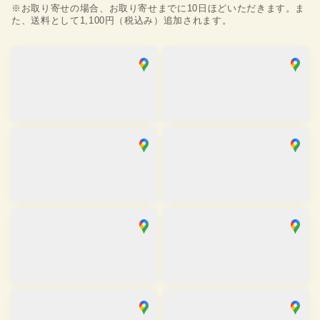
※お取り寄せの場合、お取り寄せまでに10日ほどいただきます。ま
た、送料として1,100円（税込み）追加されます。
浅草店
銀座店
取り寄せ
取り寄せ
営業時間
：
10:00
~
18:00
営業時間
：
10:00
~
18:00
麻布十番SAKRA店
京都駅前京都タワーサンド店
取り寄せ
在庫あり
営業時間
：
10:00
~
17:00
営業時間
：
10:00
~
17:30
京都祇園店
大阪心斎橋店
取り寄せ
取り寄せ
営業時間
：
10:00
~
17:30
営業時間
：
11:00
~
19:00
金沢香林坊店
川越店