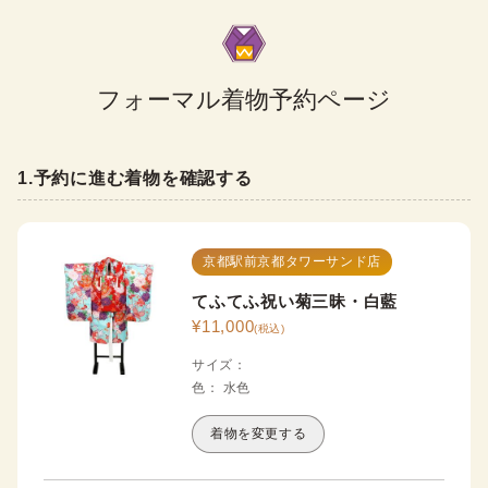
フォーマル着物予約ページ
1
.
予約に進む着物を確認する
京都駅前京都タワーサンド店
てふてふ祝い菊三昧・白藍
¥
11,000
(税込)
サイズ
：
色
：
水色
着物を変更する