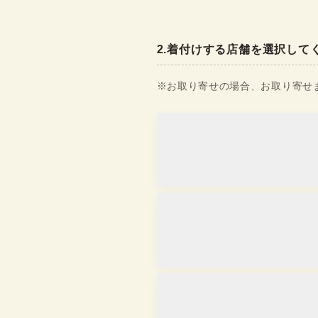
2
.
着付けする店舗を選択して
※お取り寄せの場合、お取り寄せま
浅草店
取り寄せ
営業時間
：
10:00
~
18:00
京都駅前京都タワーサンド店
取り寄せ
営業時間
：
10:00
~
17:30
金沢香林坊店
取り寄せ