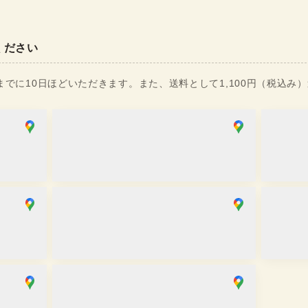
ください
でに10日ほどいただきます。また、送料として1,100円（税込み
銀座店
麻布十番
取り寄せ
取り寄
営業時間
：
10:00
~
18:00
営業時間
京都祇園店
大阪心
在庫あり
取り寄
営業時間
：
10:00
~
17:30
営業時間
川越店
取り寄せ