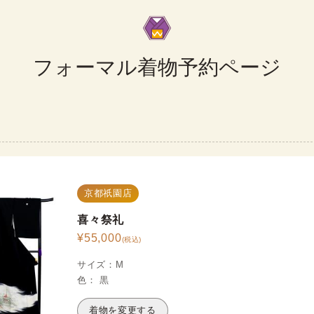
フォーマル着物予約ページ
京都祇園店
喜々祭礼
¥
55,000
(税込)
サイズ
：
M
色
：
黒
着物を変更する