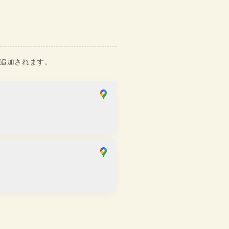
）追加されます。
SAKRA店
せ
：
10:00
~
17:00
斎橋店
せ
：
11:00
~
19:00