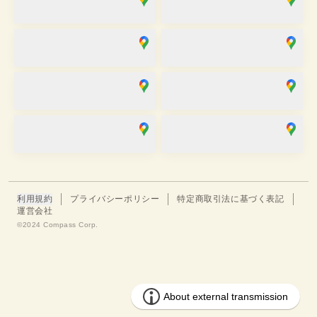
営業時間
：
10:00
~
18:00
営業時間
：
10:00
~
18:00
麻布十番SAKRA店
京都駅前京都タワーサンド店
営業時間
：
10:00
~
17:00
営業時間
：
10:00
~
17:30
京都祇園店
大阪心斎橋店
営業時間
：
10:00
~
17:30
営業時間
：
11:00
~
19:00
金沢香林坊店
川越店
営業時間
：
10:00
~
17:00
営業時間
：
09:00
~
17:00
利用規約
プライバシーポリシー
特定商取引法に基づく表記
運営会社
©︎2024 Compass Corp.