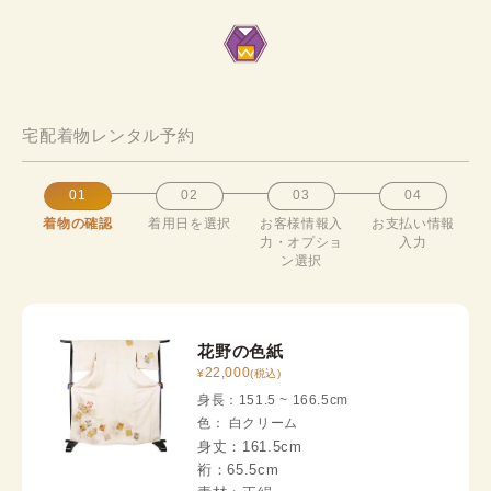
宅配着物レンタル予約
01
02
03
04
着物の確認
着用日を選択
お客様情報入
お支払い情報
力・オプショ
入力
ン選択
花野の色紙
22,000
¥
(税込)
身長：
151.5
~
166.5
cm
色
：
白
クリーム
身丈：
161.5cm
裄：
65.5cm