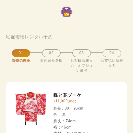
宅配着物レンタル予約
01
02
03
04
着物の確認
着用日を選択
お客様情報入
お支払い情報
力・オプショ
入力
ン選択
蝶と花ブーケ
11,000
¥
(税込)
身長：
80
~
95
cm
色
：
赤
身丈：
74cm
裄：
46cm