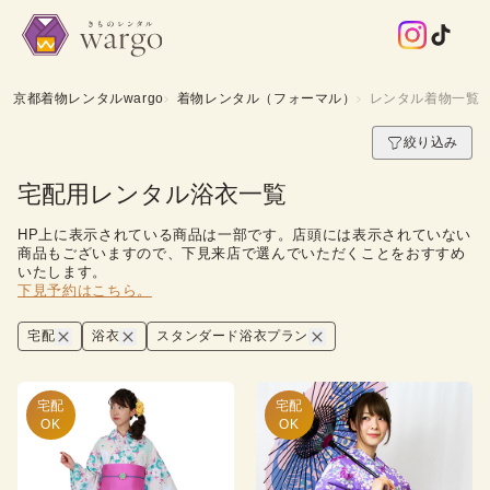
京都着物レンタルwargo
着物レンタル（フォーマル）
レンタル着物一覧
絞り込み
宅配用レンタル浴衣一覧
HP上に表示されている商品は一部です。店頭には表示されていない
商品もございますので、下見来店で選んでいただくことをおすすめ
いたします。
下見予約はこちら。
宅配
浴衣
スタンダード浴衣プラン
宅配

宅配

OK
OK