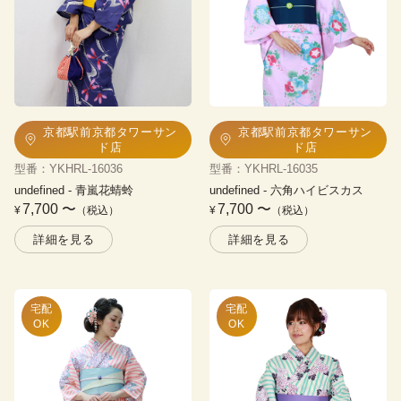
京都駅前京都タワーサン
京都駅前京都タワーサン
ド店
ド店
型番
：
YKHRL-16036
型番
：
YKHRL-16035
undefined
 - 
青嵐花蜻蛉
undefined
 - 
六角ハイビスカス
7,700
〜
7,700
〜
¥
（税込）
¥
（税込）
詳細を見る
詳細を見る
宅配

宅配

OK
OK