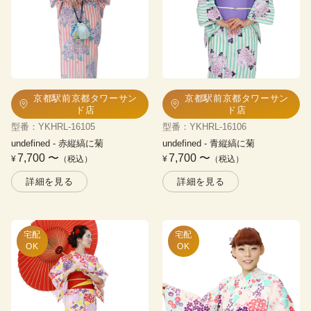
京都駅前京都タワーサン
京都駅前京都タワーサン
ド店
ド店
型番
：
YKHRL-16105
型番
：
YKHRL-16106
undefined
 - 
赤縦縞に菊
undefined
 - 
青縦縞に菊
7,700
〜
7,700
〜
¥
（税込）
¥
（税込）
詳細を見る
詳細を見る
宅配

宅配

OK
OK