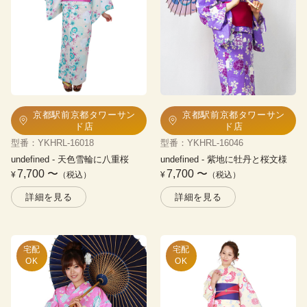
京都駅前京都タワーサン
京都駅前京都タワーサン
ド店
ド店
型番
：
YKHRL-16018
型番
：
YKHRL-16046
undefined
 - 
天色雪輪に八重桜
undefined
 - 
紫地に牡丹と桜文様
7,700
〜
7,700
〜
¥
（税込）
¥
（税込）
詳細を見る
詳細を見る
宅配

宅配

OK
OK