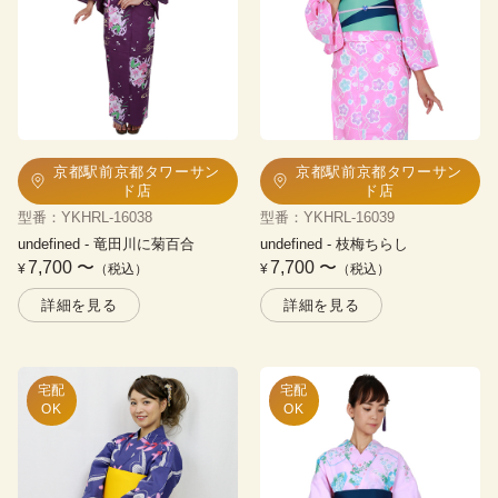
京都駅前京都タワーサン
京都駅前京都タワーサン
ド店
ド店
型番
：
YKHRL-16038
型番
：
YKHRL-16039
undefined
 - 
竜田川に菊百合
undefined
 - 
枝梅ちらし
7,700
〜
7,700
〜
¥
（税込）
¥
（税込）
詳細を見る
詳細を見る
宅配

宅配

OK
OK