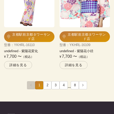
京都駅前京都タワーサン
京都駅前京都タワーサン
ド店
ド店
型番
：
YKHRL-16110
型番
：
YKHRL-16109
undefined
 - 
紫陽花変化
undefined
 - 
紫陽花小径
7,700
〜
7,700
〜
¥
（税込）
¥
（税込）
詳細を見る
詳細を見る
1
2
3
4
8
...