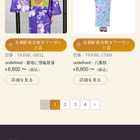
京都駅前京都タワーサン
京都駅前京都タワーサン
ド店
ド店
型番
：
YKKWL-16011
型番
：
YKKWL-17008
undefined
 - 
紫地に雪輪菖蒲
undefined
 - 
八重桜
8,800
〜
8,800
〜
¥
（税込）
¥
（税込）
詳細を見る
詳細を見る
1
2
3
4