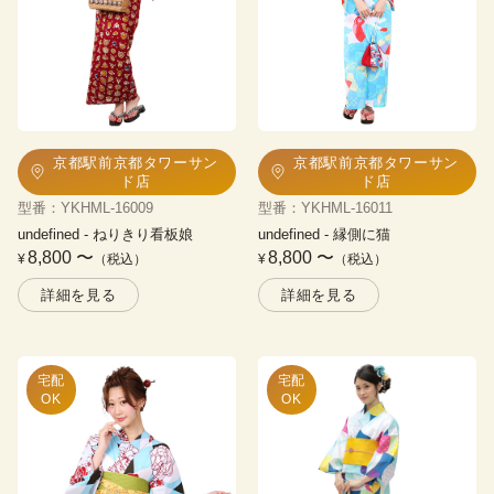
京都駅前京都タワーサン
京都駅前京都タワーサン
ド店
ド店
型番
：
YKHML-16009
型番
：
YKHML-16011
undefined
 - 
ねりきり看板娘
undefined
 - 
縁側に猫
8,800
〜
8,800
〜
¥
（税込）
¥
（税込）
詳細を見る
詳細を見る
宅配

宅配

OK
OK