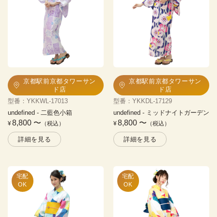
京都駅前京都タワーサン
京都駅前京都タワーサン
ド店
ド店
型番
：
YKKWL-17013
型番
：
YKKDL-17129
undefined
 - 
二藍色小箱
undefined
 - 
ミッドナイトガーデン
8,800
〜
8,800
〜
¥
（税込）
¥
（税込）
詳細を見る
詳細を見る
宅配

宅配

OK
OK