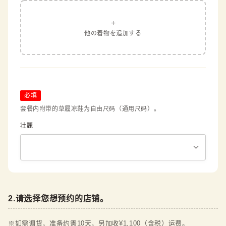
+
他の着物を追加する
必填
套餐内附带的草履凉鞋为自由尺码（通用尺码）。
壮麗
2
.
请选择您想预约的店铺。
※如需调货，准备约需10天，另加收¥1,100（含税）运费。