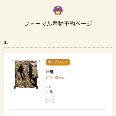
フォーマル着物予約ページ
1
.
金沢香林坊店
壮麗
77,000
(含税)
：
L
：
黒