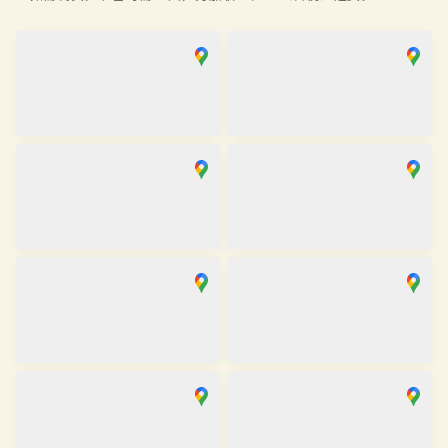
浅草店
银座店
取り寄せ
取り寄せ
营业时间
：
10:00
~
18:00
营业时间
：
10:00
~
18:00
麻布十番SAKRA店
京都站前店
取り寄せ
取り寄せ
营业时间
：
10:00
~
17:00
营业时间
：
10:00
~
17:30
京都祇园店
大阪心斋桥店
取り寄せ
取り寄せ
营业时间
：
10:00
~
17:30
营业时间
：
11:00
~
19:00
金泽香林坊店
川越店
在庫あり
取り寄せ