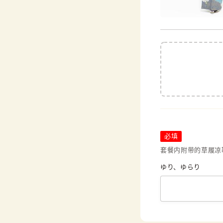
必填
套餐内附带的草履凉
ゆり、ゆらり