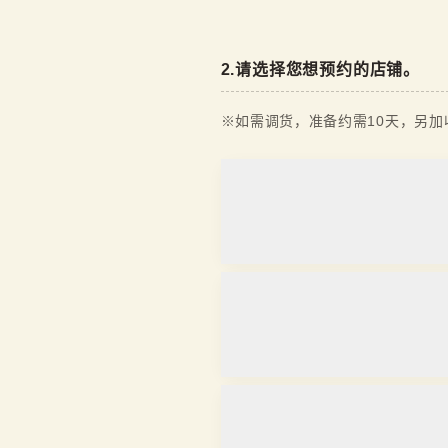
2
.
请选择您想预约的店铺。
※如需调货，准备约需10天，另加收
浅草店
取り寄せ
营业时间
：
10:00
~
18:00
京都站前店
在庫あり
营业时间
：
10:00
~
17:30
金泽香林坊店
取り寄せ