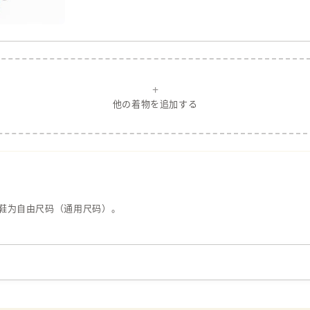
+
他の着物を追加する
鞋为自由尺码（通用尺码）。