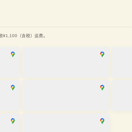
¥1,100（含税）运费。
银座店
麻布十番
取り寄せ
取り寄
营业时间
：
10:00
~
18:00
营业时间
京都祇园店
大阪心
取り寄せ
取り寄
营业时间
：
10:00
~
17:30
营业时间
川越店
取り寄せ