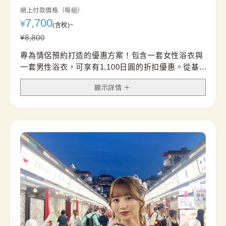
網上付款價格（每組）
7,700
¥
(含稅)
~
¥
8,800
專為情侶預約打造的優惠方案！包含一套女性浴衣與
一套男性浴衣，可享有1,100日圓的折扣優惠。從基
本款式、蕾絲浴衣到品牌浴衣，提供多樣化的選擇。
顯示詳情
無論是夏日祭典、煙火大會或觀光旅行，都能穿上涼
爽的浴衣，享受特別的夏日約會時光。