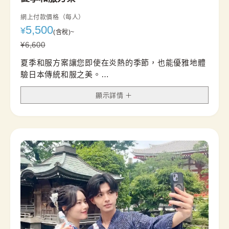
網上付款價格（每人）
5,500
¥
(含稅)
~
¥
6,600
夏季和服方案讓您即使在炎熱的季節，也能優雅地體
驗日本傳統和服之美。
選用輕盈且透氣的高級素材製作，穿著舒適清爽，非
顯示詳情
常適合夏季觀光與悠閒外出。
通風柔軟的質地搭配夏日風情的精緻設計，呈現出清
涼且高雅的視覺印象。
無論是夏日旅行、拍照留念，或享受一段從容的下午
茶時光，都是兼具品味與舒適感的理想選擇。
*套裝內含半寬腰帶，名古屋腰帶的供應情況因店鋪
而異。