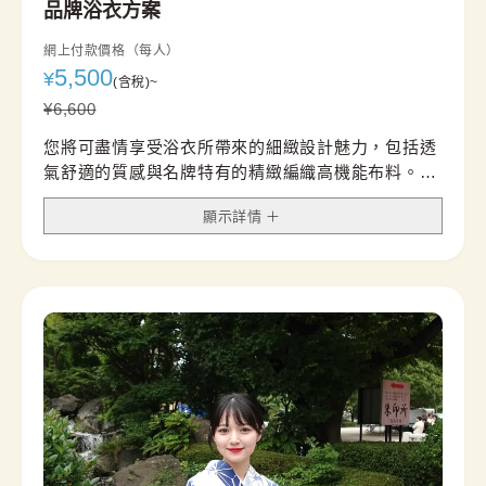
品牌浴衣方案
網上付款價格（每人）
5,500
¥
(含稅)
~
¥
6,600
您將可盡情享受浴衣所帶來的細緻設計魅力，包括透
氣舒適的質感與名牌特有的精緻編織高機能布料。
即使是在聚會等較為正式的場合，也能以亮眼又得體
顯示詳情
的穿搭，展現您獨特的品味與風采。