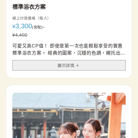
標準浴衣方案
網上付款價格（每人）
3,300
¥
(含稅)
~
¥
4,400
可愛又高CP值！ 即使是第一次也能輕鬆享受的實惠
標準浴衣方案。 經典的圖案，沉穩的色調，襯托出利
落的感覺。
顯示詳情
我們還建議您在腰帶可以搭配腰帶配飾，打造別緻的
外觀。