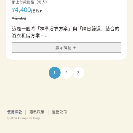
網上付款價格（每人）
4,400
¥
(含稅)
~
¥
5,500
這是一個將「標準浴衣方案」與「隔日歸還」結合的
浴衣租借方案。
可延長至隔日下午3點歸還，讓您當天無需在意歸還
顯示詳情
時間，可以盡情享受夜晚行程。
非常適合參加煙火大會、夏日祭典、屋形船等夜間約
會時穿著使用。
若您隔日無法回到店鋪歸還，我們推薦使用「宅配歸
1
2
3
還選項」（加收1,650日圓）。
您只需在隔天將租借商品帶至附近便利商店寄出，即
可輕鬆完成歸還。
若需使用此服務，請於當天報到時告知工作人員。
※如女性顧客希望升級方案，請於店舖洽詢。
※對於男士或兒童的預訂，請選擇男士浴衣方案或兒
使用條款
隱私政策
運營公司
童浴衣方案，並選擇「隔天歸還」選項後再預訂。
©︎2024 Compass Corp.