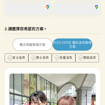
金澤香林坊店
川越店
營業時間
：
10:00
~
17:00
營業時間
：
09:00
~
17:00
2
.
請選擇您希望的方案。
[5/15-10/25]
觀光浴衣租借
觀光和服租借方案
方案
女士浴衣
男士浴衣
兒童浴衣
情侶浴衣