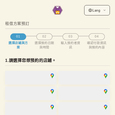
Lang
租借方案預訂
01
02
03
04
選擇店鋪與方
選擇預約日期
輸入預約者資
確認付款資訊
案
與時間
訊
與預約內容
1
.
請選擇您想預約的店鋪。
淺草店
銀座店
營業時間
：
10:00
~
18:00
營業時間
：
10:00
~
18:00
麻布十番SAKRA店
京都站前店
營業時間
：
10:00
~
17:00
營業時間
：
10:00
~
17:30
京都祇園店
大阪心齋橋店
營業時間
：
10:00
~
17:30
營業時間
：
11:00
~
19:00