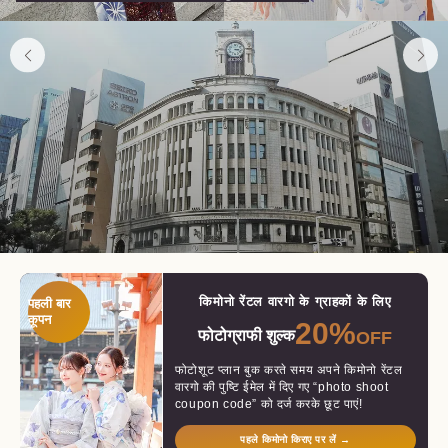
किमोनो रेंटल वारगो के ग्राहकों के लिए
पहली बार
कूपन
20%
फोटोग्राफी शुल्क
OFF
फोटोशूट प्लान बुक करते समय अपने किमोनो रेंटल
वारगो की पुष्टि ईमेल में दिए गए “photo shoot
coupon code” को दर्ज करके छूट पाएं!
पहले किमोनो किराए पर लें →