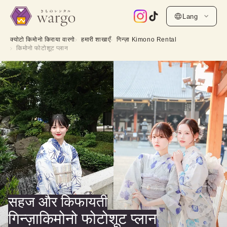
Lang
क्योटो किमोनो किराया वारगो
हमारी शाखाएँ
गिन्ज़ा Kimono Rental
किमोनो फोटोशूट प्लान
सहज और किफायती
गिन्ज़ाकिमोनो फोटोशूट प्लान