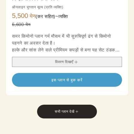
ऑनलाइन भुगतान मूल्य (प्रति व्यक्ति)
5,500
येन
(कर सहित)~
व्यक्ति
6,600 येन
समर किमोनो प्लान गर्म मौसम में भी सुरुचिपूर्ण ढंग से किमोनो
पहनने का अवसर देता है।
हल्के और सांस लेने वाले प्रीमियम कपड़ों से बना यह सेट ठंडक
और आराम देता है, इसलिए गर्मियों की सैर और पर्यटन के लिए
विवरण दिखाएँ
उपयुक्त है।
हवादार बनावट और समर‑इंस्पायर्ड डिज़ाइन से एक ताज़गीभरा,
ग्रेसफुल लुक मिलता है।
इस प्लान से बुक करें
जापानी पारंपरिक सुंदरता और आधुनिक आराम का संतुलन रखने
वाला यह प्लान समर ट्रैवल, फोटोशूट या शांत दोपहर की सैर के
लिए बिल्कुल सही है।
*सेट में हानहाबा ओबी शामिल है; नागोया ओबी विकल्प की उपलब्धता
स्टोर के अनुसार बदलती है।
सभी प्लान देखें