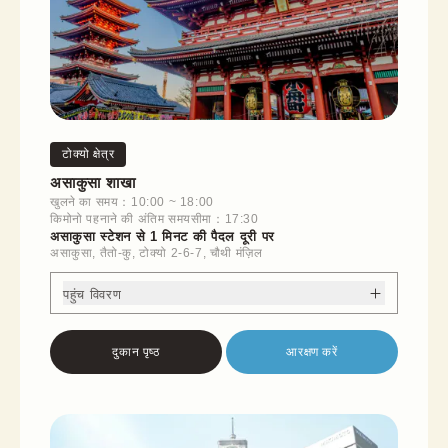
टोक्यो क्षेत्र
असाकुसा शाखा
खुलने का समय：10:00 ~ 18:00
किमोनो पहनाने की अंतिम समयसीमा：17:30
असाकुसा स्टेशन से 1 मिनट की पैदल दूरी पर
असाकुसा, तैतो-कु, टोक्यो 2-6-7, चौथी मंज़िल
पहुंच विवरण
दुकान पृष्ठ
आरक्षण करें