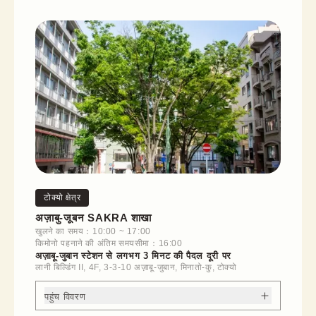
टोक्यो क्षेत्र
अज़ाबु-जूबन SAKRA शाखा
खुलने का समय：10:00 ~ 17:00
किमोनो पहनाने की अंतिम समयसीमा：16:00
अज़ाबू-जुबान स्टेशन से लगभग 3 मिनट की पैदल दूरी पर
लानी बिल्डिंग II, 4F, 3-3-10 अज़ाबू-जुबान, मिनातो-कु, टोक्यो
पहुंच विवरण