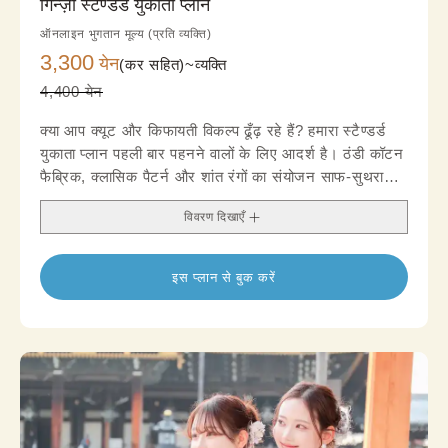
गिन्ज़ा स्टैण्डर्ड युकाता प्लान
ऑनलाइन भुगतान मूल्य (प्रति व्यक्ति)
3,300
येन
(कर सहित)~
व्यक्ति
4,400 येन
क्या आप क्यूट और किफायती विकल्प ढूँढ़ रहे हैं? हमारा स्टैण्डर्ड
युकाता प्लान पहली बार पहनने वालों के लिए आदर्श है। ठंडी कॉटन
फैब्रिक, क्लासिक पैटर्न और शांत रंगों का संयोजन साफ-सुथरा
लुक देता है। अपनी पसंद के ओबी और एक्सेसरी के साथ आसानी
विवरण दिखाएँ
से स्टाइल बदलें।
इस प्लान से बुक करें