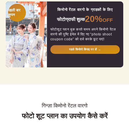
किमोनो रेंटल वारगो के ग्राहकों के लिए
पहली बार
कूपन
20%
फोटोग्राफी शुल्क
OFF
फोटोशूट प्लान बुक करते समय अपने किमोनो रेंटल
वारगो की पुष्टि ईमेल में दिए गए “photo shoot
coupon code” को दर्ज करके छूट पाएं!
पहले किमोनो किराए पर लें →
गिन्ज़ा किमोनो रेंटल वारगो
फोटो शूट प्लान का उपयोग कैसे करें