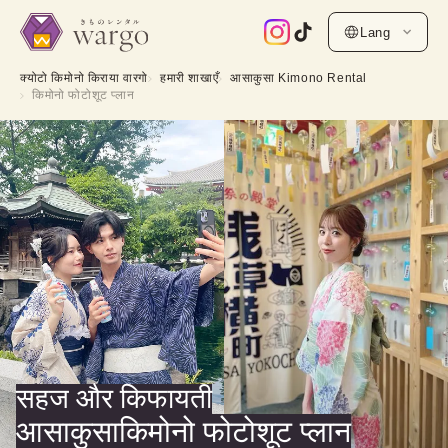
Lang
क्योटो किमोनो किराया वारगो
हमारी शाखाएँ
आसाकुसा Kimono Rental
किमोनो फोटोशूट प्लान
सहज और किफायती
आसाकुसाकिमोनो फोटोशूट प्लान