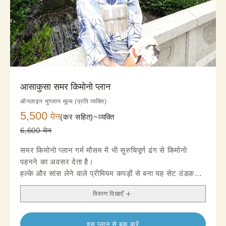
आसाकुसा समर किमोनो प्लान
ऑनलाइन भुगतान मूल्य (प्रति व्यक्ति)
5,500
येन
(कर सहित)~
व्यक्ति
6,600 येन
समर किमोनो प्लान गर्म मौसम में भी सुरुचिपूर्ण ढंग से किमोनो
पहनने का अवसर देता है।
हल्के और सांस लेने वाले प्रीमियम कपड़ों से बना यह सेट ठंडक
और आराम देता है, इसलिए गर्मियों की सैर और पर्यटन के लिए
विवरण दिखाएँ
उपयुक्त है।
हवादार बनावट और समर‑इंस्पायर्ड डिज़ाइन से एक ताज़गीभरा,
ग्रेसफुल लुक मिलता है।
इस प्लान से बुक करें