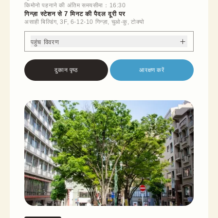
किमोनो पहनाने की अंतिम समयसीमा：16:30
गिन्ज़ा स्टेशन से 7 मिनट की पैदल दूरी पर
असाही बिल्डिंग, 3F, 6-12-10 गिन्ज़ा, चुओ-कु, टोक्यो
पहुंच विवरण
दुकान पृष्ठ
आरक्षण करें