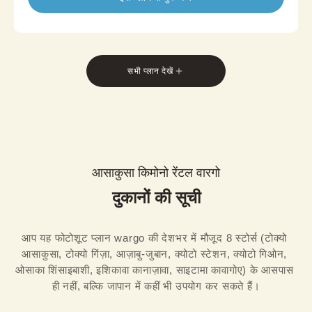
जापानी पारंपरिक सुंदरता और आधुनिक आराम का संतुलन रखने
वाला यह प्लान समर ट्रैवल, फोटोशूट या शांत दोपहर की सैर के
लिए बिल्कुल सही है।
*सेट में हानहाबा ओबी शामिल है; नागोया ओबी विकल्प की उपलब्धता
स्टोर के अनुसार बदलती है।
सभी प्लान देखें
आसाकुसा किमोनो रेंटल वारगो
दुकानों की सूची
आप यह फोटोशूट प्लान wargo की देशभर में मौजूद 8 स्टोर्स (टोक्यो 
आसाकुसा, टोक्यो गिंज़ा, आज़ाबु-जुबान, क्योटो स्टेशन, क्योटो गिओन, 
ओसाका शिंसाइबाशी, इशिकावा कानाज़ावा, साइटामा कावागोए) के आसपास 
ही नहीं, बल्कि जापान में कहीं भी उपयोग कर सकते हैं।