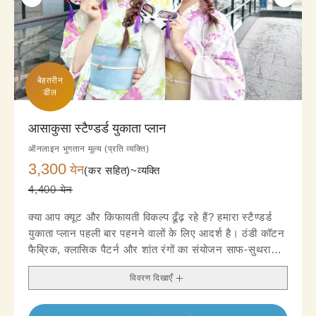
बेहतरीन

डील
आसाकुसा स्टैण्डर्ड युकाता प्लान
ऑनलाइन भुगतान मूल्य (प्रति व्यक्ति)
3,300
येन
(कर सहित)~
व्यक्ति
4,400 येन
क्या आप क्यूट और किफायती विकल्प ढूँढ़ रहे हैं? हमारा स्टैण्डर्ड
युकाता प्लान पहली बार पहनने वालों के लिए आदर्श है। ठंडी कॉटन
फैब्रिक, क्लासिक पैटर्न और शांत रंगों का संयोजन साफ-सुथरा
लुक देता है। अपनी पसंद के ओबी और एक्सेसरी के साथ आसानी
विवरण दिखाएँ
से स्टाइल बदलें।