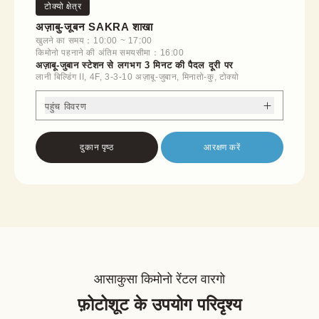
टोक्यो क्षेत्र
अज़ाबु-जूबन SAKRA शाखा
खुलने का समय：10:00 ~ 17:00
किमोनो पहनाने की अंतिम समयसीमा：16:00
अज़ाबू-जुबान स्टेशन से लगभग 3 मिनट की पैदल दूरी पर
लानी बिल्डिंग II, 4F, 3-3-10 अज़ाबू-जुबान, मिनातो-कु, टोक्यो
पहुंच विवरण
दुकान पृष्ठ
आरक्षण करें
आसाकुसा किमोनो रेंटल वारगो
फ़ोटोशूट के उपयोग परिदृश्य