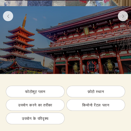
फोटोशूट प्लान
फ़ोटो स्थान
उपयोग करने का तरीका
किमोनो रेंटल प्लान
उपयोग के परिदृश्य