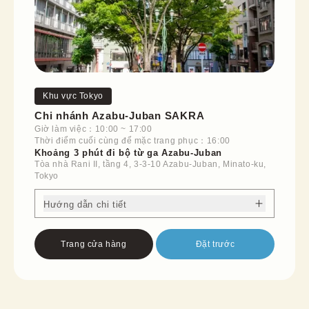
Khu vực Tokyo
Chi nhánh Azabu-Juban SAKRA
Giờ làm việc：10:00 ~ 17:00
Thời điểm cuối cùng để mặc trang phục：16:00
Khoảng 3 phút đi bộ từ ga Azabu-Juban
Tòa nhà Rani II, tầng 4, 3-3-10 Azabu-Juban, Minato-ku,
Tokyo
Hướng dẫn chi tiết
Trang cửa hàng
Đặt trước