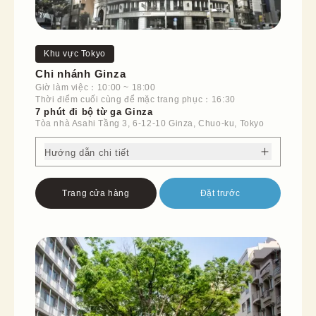
Khu vực Tokyo
Chi nhánh Ginza
Giờ làm việc：10:00 ~ 18:00
Thời điểm cuối cùng để mặc trang phục：16:30
7 phút đi bộ từ ga Ginza
Tòa nhà Asahi Tầng 3, 6-12-10 Ginza, Chuo-ku, Tokyo
Hướng dẫn chi tiết
Trang cửa hàng
Đặt trước