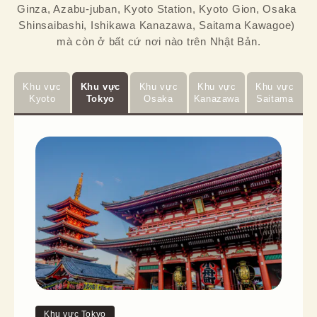
Ginza, Azabu-juban, Kyoto Station, Kyoto Gion, Osaka 
Shinsaibashi, Ishikawa Kanazawa, Saitama Kawagoe) 
mà còn ở bất cứ nơi nào trên Nhật Bản.
Khu vực
Khu vực
Khu vực
Khu vực
Khu vực
Kyoto
Tokyo
Osaka
Kanazawa
Saitama
Khu vực Tokyo