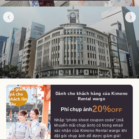
Mã giảm
Dành cho khách hàng của Kimono
giá cho
Rental wargo
khách lần
đầu
20%
Phí chụp ảnh
OFF
Nhập “photo shoot coupon code” (mã
khuyến mãi chụp ảnh) có trong email
xác nhận của Kimono Rental wargo khi
đặt gói chụp ảnh để được giảm giá!