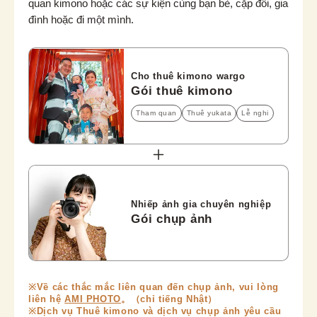
quan kimono hoặc các sự kiện cùng bạn bè, cặp đôi, gia 
đình hoặc đi một mình.
Cho thuê kimono wargo
Gói thuê kimono
Tham quan
Thuê yukata
Lễ nghi
Nhiếp ảnh gia chuyên nghiệp
Gói chụp ảnh
※Về các thắc mắc liên quan đến chụp ảnh, vui lòng
liên hệ
AMI PHOTO
。（chỉ tiếng Nhật）
※Dịch vụ Thuê kimono và dịch vụ chụp ảnh yêu cầu