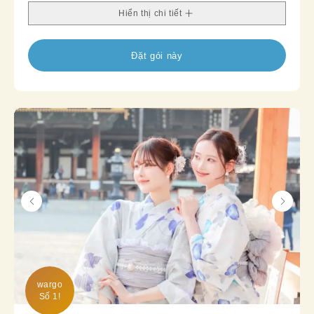
Phù hợp cho lễ hội mùa hè cũng như đi dạo trong
Hiển thị chi tiết
thành phố.
Đặt gói này
wargo

Số 1!