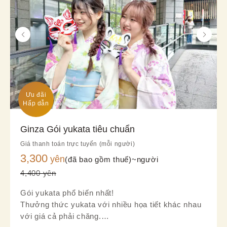
Ưu đãi

Hấp dẫn
Ginza Gói yukata tiêu chuẩn
Giá thanh toán trực tuyến (mỗi người)
3,300
yên
(đã bao gồm thuế)~
người
4,400 yên
Gói yukata phổ biến nhất!
Thưởng thức yukata với nhiều họa tiết khác nhau
với giá cả phải chăng.