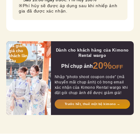
※Phí hủy sẽ được áp dụng sau khi nhiếp ảnh 
gia đã được xác nhận.
Mã giảm
Dành cho khách hàng của Kimono
giá cho
Rental wargo
khách lần
đầu
20%
Phí chụp ảnh
OFF
Nhập “photo shoot coupon code” (mã
khuyến mãi chụp ảnh) có trong email
xác nhận của Kimono Rental wargo khi
đặt gói chụp ảnh để được giảm giá!
Trước hết, thuê một bộ kimono →