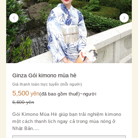
Ginza Gói kimono mùa hè
Giá thanh toán trực tuyến (mỗi người)
5,500
yên
(đã bao gồm thuế)~
người
6,600 yên
Gói Kimono Mùa Hè giúp bạn trải nghiệm kimono
một cách thanh lịch ngay cả trong mùa nóng ở
Nhật Bản.
Chất liệu nhẹ và thoáng khí mang lại cảm giác mát