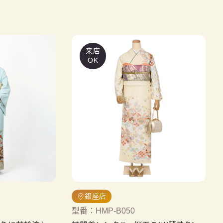
来店
OK
銀座店
型番
：
HMP-B050