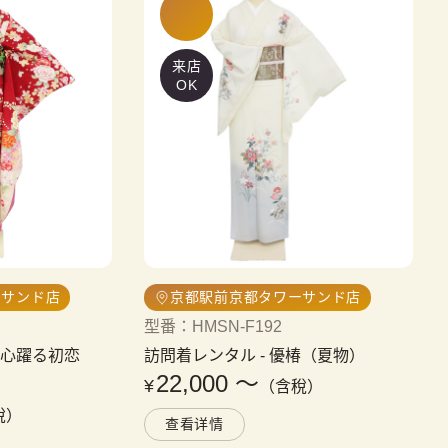
来店
OK
ーサンド店
京都駅前京都タワーサンド店
型番
：
HMSN-F192
・心躍る初恋
訪問着レンタル
 - 
優椿（夏物）
22,000
〜
¥
（含稅）
稅）
查看详情