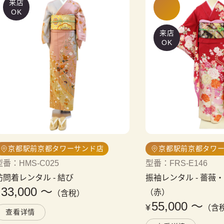
来店
OK
来店
OK
京都駅前京都タワーサンド店
京都駅前京都タワ
型番
：
HMS-C025
型番
：
FRS-E146
訪問着レンタル
 - 
結び
振袖レンタル
 - 
薔薇
33,000
〜
¥
（赤）
（含稅）
55,000
〜
¥
（含
查看详情