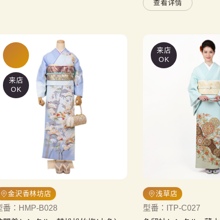
查看详情
来店
OK
来店
OK
金沢香林坊店
浅草店
型番
：
HMP-B028
型番
：
ITP-C027