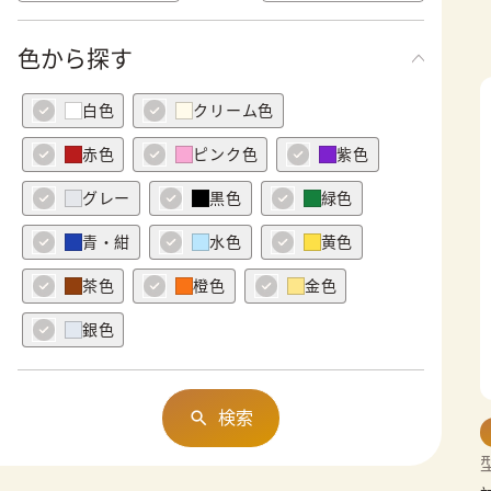
色から探す
白色
クリーム色
赤色
ピンク色
紫色
グレー
黒色
緑色
青・紺
水色
黄色
茶色
橙色
金色
銀色
検索