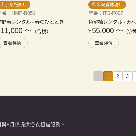
京都祇園店
金沢香林坊店
型番
：
HMP-B051
型番
：
ITS-F007
訪問着レンタル
 - 
春のひととき
色留袖レンタル
 - 
天へ
11,000
〜
55,000
〜
¥
¥
（含稅）
（含
查看详情
查看详情
1
2
3
7月與8月僅提供浴衣租借服務。