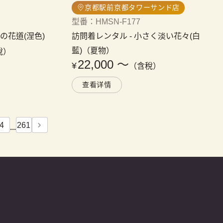
京都駅前京都タワーサンド店
型番
：
HMSN-F177
の花道(涅色)
訪問着レンタル
 - 
小さく淡い花々(白
藍)（夏物）
稅）
22,000
〜
¥
（含稅）
查看详情
4
261
...