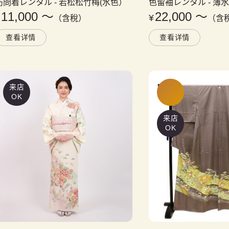
訪問着レンタル
 - 
若松松竹梅(水色）
色留袖レンタル
 - 
薄
11,000
〜
22,000
〜
¥
¥
（含稅）
（含
查看详情
查看详情
来店
OK
来店
OK