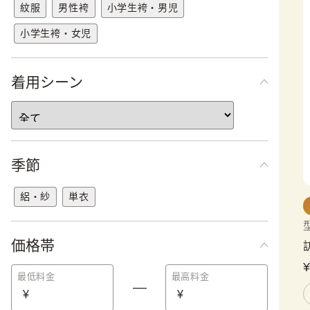
紋服
男性袴
小学生袴・男児
小学生袴・女児
着用シーン
季節
絽・紗
単衣
価格帯
最低料金
最高料金
¥
¥