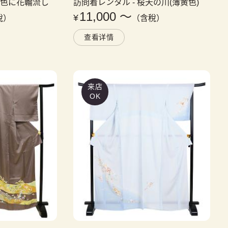
水色に花輪流し
訪問着レンタル
 - 
桜天の川(薄黄色)
11,000
〜
¥
稅）
（含稅）
查看详情
来店
OK