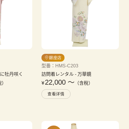
銀座店
型番
：
HMS-C203
賀に牡丹咲く
訪問着レンタル
 - 
万華鏡
22,000
〜
¥
稅）
（含稅）
查看详情