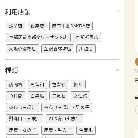
利用店舗
浅草店
銀座店
麻布十番SAKRA店
京都駅前京都タワーサンド店
京都祇園店
大阪心斎橋店
金沢香林坊店
川越店
種類
訪問着
黒留袖
色留袖
振袖
色打掛
白無垢
二尺袖
女性袴
被布（三歳）
被布（三歳）・男の子
熨斗目（五歳）
四つ身（七歳）
産着・女の子
産着・男の子
色無地