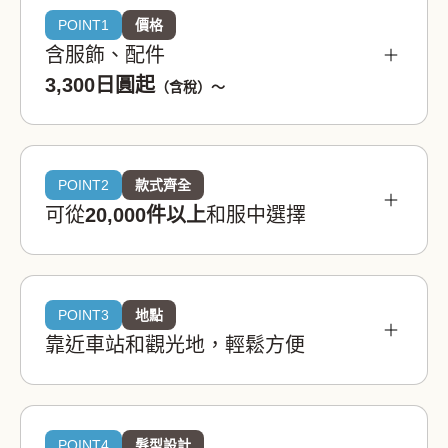
POINT1
價格
含服飾、配件
3,300日圓起
（含稅）〜
POINT2
款式齊全
可從
20,000件以上
和服中選擇
POINT3
地點
靠近車站和觀光地，輕鬆方便
和服租借wargo在日本和服體驗裡面中，是非常實
惠的價格。您可以以實惠的價格，在日本觀光時候
體驗到和服體驗。
POINT4
髮型設計