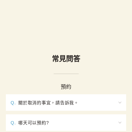
常見問答
預約
Q.
關於取消的事宜，請告訴我。
【取消政策】

［使用日］前兩天取消：免收取消費用

Q.
哪天可以預約?
［使用日］前一天及當天取消：收取100％使用費用
