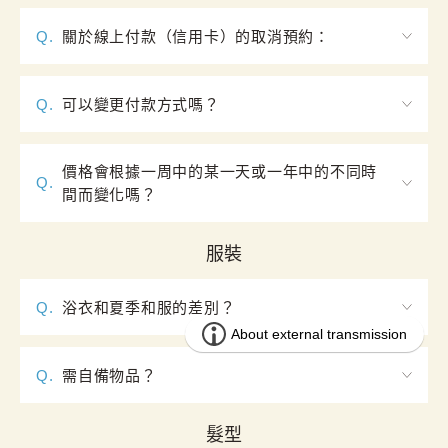
請參考本網站首頁的預約日曆表。
如需取消，請至少在預計到店日前兩天，通過預約確
認郵件中的項目3「預約方案詳細」鏈接自行取消。如
Q.
關於線上付款（信用卡）的取消預約：
有疑問，請聯繫我們的
聯繫表單
。
在預約日前兩天之前取消的話，信用卡支付的費用不
會被扣除。（因為信用卡的扣款是在預約日當天的晚
Q.
可以變更付款方式嗎？
上進行）

可以。請由預約確認信中的連結變更支付方式。
但是，如果由於特殊的原因需要通過匯款進行返還的
話，匯款手續費需要客人自己承擔請您知曉。另外，
價格會根據一周中的某一天或一年中的不同時
Q.
使用國外銀行的客人的話需要支付海外匯款+手續費。
間而變化嗎？
屆時，手續費在「日本的銀行中產生」的話，金額
價格根據一周中的日期和一年中的時間而有所不同。
（$30）由客人進行負擔，以「去除手續費後的金額進
詳情請查看
此處
了並進行預訂。
服裝
帳」的方法進行處理。使用外幣進行匯款的話「手續
費$30」將以外幣換算後進行扣除，請您知曉。
Q.
浴衣和夏季和服的差別？
浴衣衣服只有一件、材質不同、無穿分趾襪。
Q.
需自備物品？
不用。和服的內衣和襪子鞋子等皆包含於方案中。冬
天怕冷的客人可在和服內穿V領發熱衣。
髮型