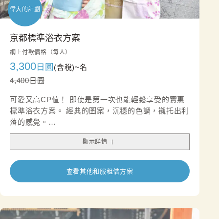
偉大的計劃
京都標準浴衣方案
網上付款價格（每人）
3,300
日圓
(含稅)~
名
4,400日圓
可愛又高CP值！ 即使是第一次也能輕鬆享受的實惠
標準浴衣方案。 經典的圖案，沉穩的色調，襯托出利
落的感覺。
我們還建議您在腰帶可以搭配腰帶配飾，打造別緻的
顯示詳情
外觀。
查看其他和服租借方案