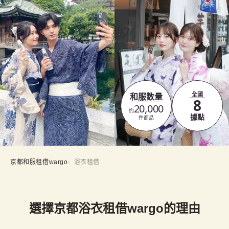
全國
和服数量
8
20,000
约
據點
件商品
京都和服租借wargo
浴衣租借
選擇京都浴衣租借wargo的理由