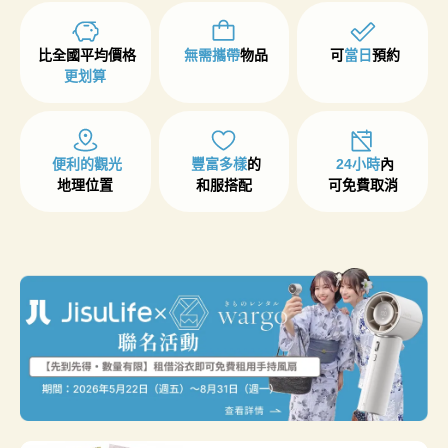
比全國平均價格
無需攜帶
物品
可
當日
預約
更划算
便利的觀光
豐富多樣
的

24小時
內

地理位置
和服搭配
可免費取消