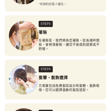
*有預約的客人優先。
STEP3
著裝
在著裝區，我們將為您著裝。從長襦袢開
始，會俐落著裝，讓您不會感到過緊或不
舒服。
STEP4
髮簪・髮飾選擇
方案裏包括免費髮型設計和髮簪・髮飾租
借。您可以選擇喜歡的髮型造型。