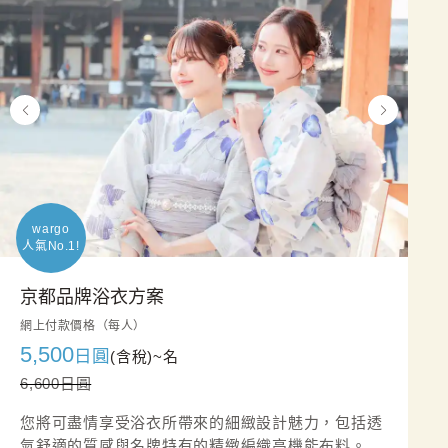
wargo

人氣No.1!
京都品牌浴衣方案
網上付款價格（每人）
5,500
日圓
(含稅)~
名
6,600日圓
您將可盡情享受浴衣所帶來的細緻設計魅力，包括透
氣舒適的質感與名牌特有的精緻編織高機能布料。