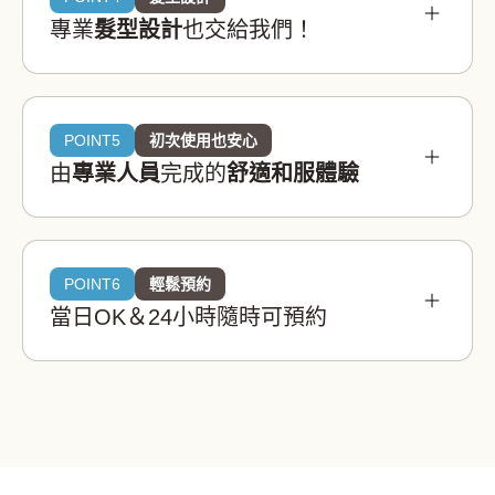
和服租借wargo
專業
髮型設計
也交給我們！
3,300
划算！
¥
(含稅)~
參考市場價格
POINT5
初次使用也安心
¥3,900 〜 ¥5,900
東京都內：
由
專業人員
完成的
舒適和服體驗
¥3,400 〜 ¥4,900
全國：
和服租借wargo在京都、東京、大阪、埼玉、金澤
所需物品全部包含
共有8家店鋪，所有店鋪都靠近車站或位於人氣觀光
POINT6
輕鬆預約
和服租借wargo擁有20,000件以上和服！

地步行範圍內！
當日OK＆24小時隨時可預約
從觀光用蕾絲和服到訪問著、振袖等正式場合和服
和服租借wargo店內備有專業髮型設計空間！

皆有準備，每個人都能找到最適合自己的一套。
和服
腰帶
草履
日式提包
分趾襪
內搭衣
長版襯衣
專業髮型師會逐一聆聽您的需求，打造適合和服・
寄放行李，輕鬆空手散
浴衣造型的髮型。
這些煩惱也能解決！
步！
腰綁帶
伊達帶
帶板
領芯
每人可免費寄放一件大型包包。

簡易髮型設計
有兒童用或男士用和服嗎？
寄放行李後即可輕鬆出門遊玩。
*以上為觀光用和服。
0
套組
¥
有的。家人或情侶也可以一起租借和服。
在和服租借wargo，您可以享受由專業著裝師帶來