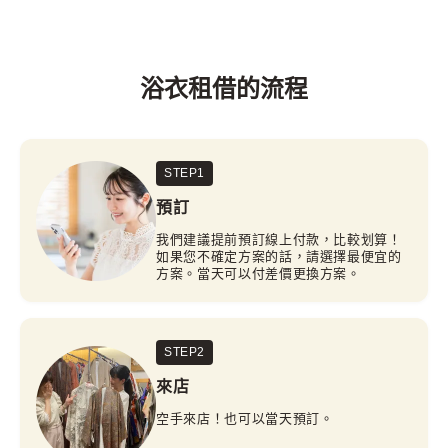
(含稅)~
的正宗又舒適的和服體驗。

簡易盤髮包含在套組內。

也歡迎隨時諮詢符合您喜好的搭配。
免費提供1件髮飾！
有大尺碼和服嗎？
※WEB預約包含￥1,100的髮型選項。如不需要，請取消勾選。
浴衣租借的流程
有的。不論體型如何都可以安心使用。
查看小物與其他選項
查看和服畫廊
查看髮型設計選項
STEP1
和服租借wargo也可當日預約。

可透過WEB 24小時進行預約、變更、取消。使用日
預訂
前2天前取消免費，歡迎放心預約。
我們建議提前預訂線上付款，比較划算！
如果您不確定方案的話，請選擇最便宜的
※
繁忙日
因當日預約情況而異，建議透過WEB預約。
方案。當天可以付差價更換方案。
預訂
STEP2
來店
空手來店！也可以當天預訂。