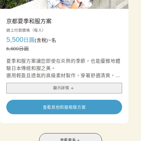
京都夏季和服方案
網上付款價格（每人）
5,500
日圓
(含稅)~
名
6,600日圓
夏季和服方案讓您即使在炎熱的季節，也能優雅地體
驗日本傳統和服之美。
選用輕盈且透氣的高級素材製作，穿著舒適清爽，非
常適合夏季觀光與悠閒外出。
顯示詳情
通風柔軟的質地搭配夏日風情的精緻設計，呈現出清
涼且高雅的視覺印象。
無論是夏日旅行、拍照留念，或享受一段從容的下午
查看其他和服租借方案
茶時光，都是兼具品味與舒適感的理想選擇。
*套裝內含半寬腰帶，名古屋腰帶的供應情況因店鋪
而異。
查看更多