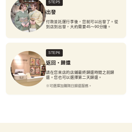
STEP5
出發
付款並託運行李後，您就可以出發了。從
到店到出發，大約需要45～90分鐘。
STEP6
返回・歸還
請在您來店的店鋪最終歸還時間之前歸
還。您也可以選擇第二天歸還。
※可選擇加購隔日歸還服務。