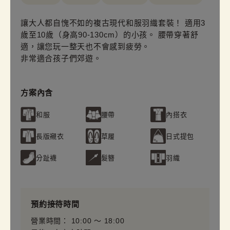
讓大人都自愧不如的複古現代和服羽織套裝！ 適用3
歲至10歲（身高90-130cm）的小孩。 腰帶穿著舒
適，讓您玩一整天也不會感到疲勞。
非常適合孩子們郊遊。
方案內含
和服
腰帶
內搭衣
長版襯衣
草履
日式提包
分趾襪
髮簪
羽織
預約接待時間
營業時間： 10:00 〜 18:00