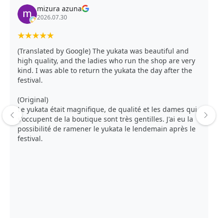
mizura azuna
2026.07.30
★
★
★
★
★
(Translated by Google) The yukata was beautiful and
high quality, and the ladies who run the shop are very
kind. I was able to return the yukata the day after the
festival.
(Original)
Le yukata était magnifique, de qualité et les dames qui
s'occupent de la boutique sont très gentilles. J'ai eu la
possibilité de ramener le yukata le lendemain après le
festival.