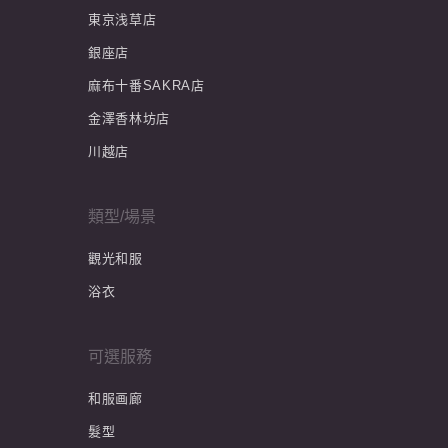
東京浅草店
銀座店
麻布十番SAKRA店
金澤香林坊店
川越店
類型/場景
觀光和服
浴衣
可選服務
和服画廊
髮型