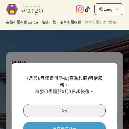
Lang
京都和服租借wargo
店鋪一覽
淺草和服租借
兒童和服方案 (女孩)
淺草店
兒童和服方案 (女孩)
7月與8月僅提供浴衣(夏季和服)租借服
網上付款價格（每人）
務。

3,300
¥
(含稅)~
和服租借將於9月1日起恢復。
¥4,400
OK
查看淺草店資訊
浴衣租借頁面