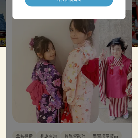
全套租借
和服穿搭
含髮型設計
無需攜帶物品