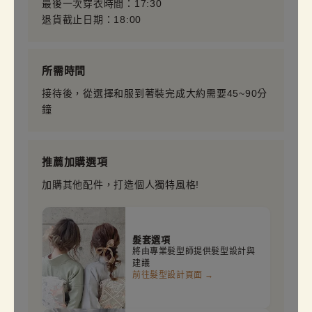
最後一次穿衣時間：17:30
退貨截止日期：18:00
所需時間
接待後，從選擇和服到著裝完成大約需要45~90分
鐘
推薦加購選項
加購其他配件，打造個人獨特風格!
髮套選項
將由專業髮型師提供髮型設計與
建議
前往髮型設計頁面 →