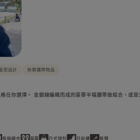
髮型設計
無需攜帶物品
格任你選擇。 金銀線編織而成的豪華半幅腰帶做組合，或是
長版襯衣
草履
日式提包
分趾襪
髮簪