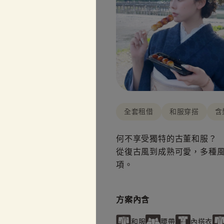
全套租借
和服穿搭
含
何不享受獨特的古董和服？
從復古風到成熟可愛，多種風
項。
方案內含
和服
腰帶
內搭衣