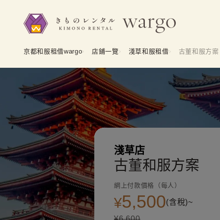
京都和服租借wargo
店鋪一覽
淺草和服租借
古董和服方案
淺草店
古董和服方案
網上付款價格（每人）
5,500
¥
(含稅)~
¥6,600