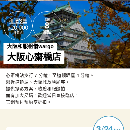
全國
和服数量
8
20,000
约
據點
件商品
大阪和服租借wargo
大阪心齋橋店
心齋橋站步行 7 分鐘，至道頓堀僅 4 分鐘。
鄰近道頓堀、大阪城及勝尾寺。
提供攝影方案，體驗和服隨拍。
備有加大尺碼。歡迎當日直接臨店。
官網預付預約享折扣。