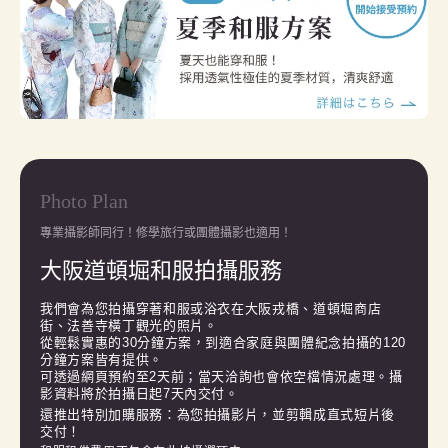
Photo Plan
專業攝影師同行！修學旅行或團體攝影也適用！
大阪道頓堀和服拍攝服務
我們會為您拍攝穿著和服或浴衣在大阪戎橋、道頓堀商店
街、法善寺橫丁觀光的照片。

從輕鬆實惠的30分鐘方案，到適合家庭與團體紀念拍攝的120
分鐘方案皆有提供。

可透過網頁預約至2天前；當天洽詢也會依空檔情況處理。攝
影資料將於拍攝日起7天內交付。
還推出特別加購服務：為您拍攝影片，並剪輯成直式短片後
交付！