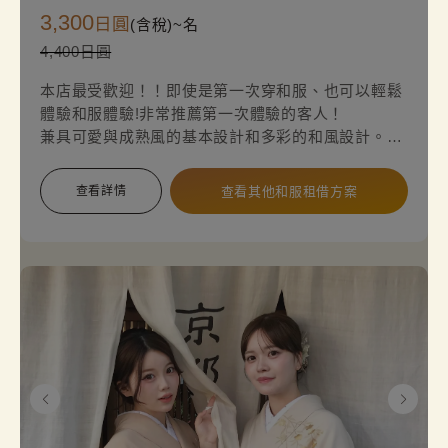
3,300
日圓
(含稅)~
名
4,400日圓
本店最受歡迎！！即使是第一次穿和服、也可以輕鬆
體驗和服體驗!非常推薦第一次體驗的客人！
兼具可愛與成熟風的基本設計和多彩的和風設計。您
也想體驗看看和服的生活嗎・・・您也想體驗看看和
服的生活嗎？
查看詳情
查看其他和服租借方案