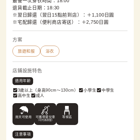
最後一次穿衣時間：18:00
退貨截止日期：18:30
※翌日歸還（翌日15點前到店）：＋1,100日圓

※宅配歸還（便利商店寄送）：＋2,750日圓
方案
旅遊和服
浴衣
店鋪設施特色
適用年齡
3歲以上（身高90cm〜130cm）
小學生
中學生
高中生
成人
雨天可使用
可攜帶嬰兒車
等候區
（可代為保管）
注意事項