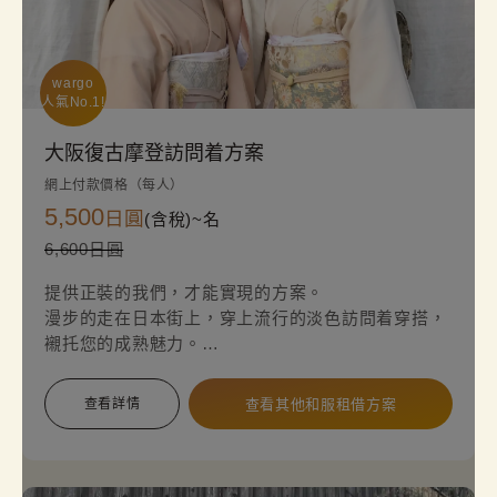
wargo

人氣No.1!
大阪復古摩登訪問着方案
網上付款價格（每人）
5,500
日圓
(含稅)~
名
6,600日圓
提供正裝的我們，才能實現的方案。
漫步的走在日本街上，穿上流行的淡色訪問着穿搭，
襯托您的成熟魅力。
簡單輕鬆地體驗道地的和服正裝。
查看詳情
查看其他和服租借方案
※請注意，必須使用袋帶，因此會額外收取2,200日
圓的選項費用。