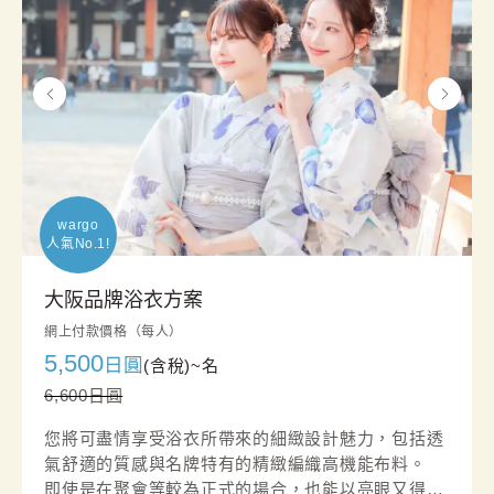
wargo

人氣No.1!
大阪品牌浴衣方案
網上付款價格（每人）
5,500
日圓
(含稅)~
名
6,600日圓
您將可盡情享受浴衣所帶來的細緻設計魅力，包括透
氣舒適的質感與名牌特有的精緻編織高機能布料。
即使是在聚會等較為正式的場合，也能以亮眼又得體