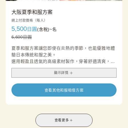
大阪夏季和服方案
網上付款價格（每人）
5,500
日圓
(含稅)~
名
6,600日圓
夏季和服方案讓您即使在炎熱的季節，也能優雅地體
驗日本傳統和服之美。
選用輕盈且透氣的高級素材製作，穿著舒適清爽，非
常適合夏季觀光與悠閒外出。
顯示詳情
通風柔軟的質地搭配夏日風情的精緻設計，呈現出清
涼且高雅的視覺印象。
無論是夏日旅行、拍照留念，或享受一段從容的下午
查看其他和服租借方案
茶時光，都是兼具品味與舒適感的理想選擇。
*套裝內含半寬腰帶，名古屋腰帶的供應情況因店鋪
而異。
查看更多