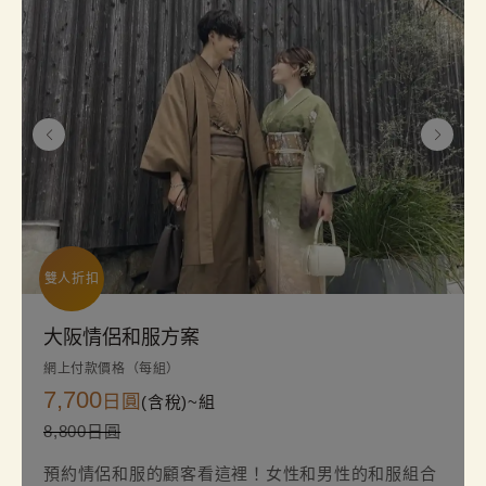
雙人折扣
大阪情侶和服方案
網上付款價格（每組）
7,700
日圓
(含稅)~
組
8,800日圓
預約情侶和服的顧客看這裡！女性和男性的和服組合