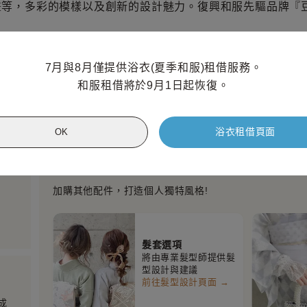
畫等，多彩的模樣以及創新的設計魅力。復興和服先驅品牌『
7月與8月僅提供浴衣(夏季和服)租借服務。

和服租借將於9月1日起恢復。
長版襯衣
草履
日式提包
分趾襪
髮簪
浴衣租借頁面
OK
推薦加購選項
加購其他配件，打造個人獨特風格!
髮套選項
將由專業髮型師提供髮
型設計與建議
前往髮型設計頁面 →
成