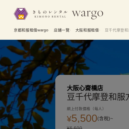
京都和服租借wargo
店鋪一覽
大阪和服租借
豆千代摩登和
大阪心齋橋店
豆千代摩登和服
網上付款價格（每人）
5,500
¥
(含稅)~
¥6,600