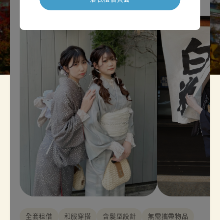
全套租借
和服穿搭
含髮型設計
無需攜帶物品