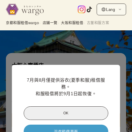
Lang
京都和服租借wargo
店鋪一覽
大阪和服租借
古董和服方案
大阪心齋橋店
古董和服方案
7月與8月僅提供浴衣(夏季和服)租借服
網上付款價格（每人）
務。

5,500
¥
(含稅)~
和服租借將於9月1日起恢復。
¥6,600
OK
查看大阪心齋橋店資訊
浴衣租借頁面