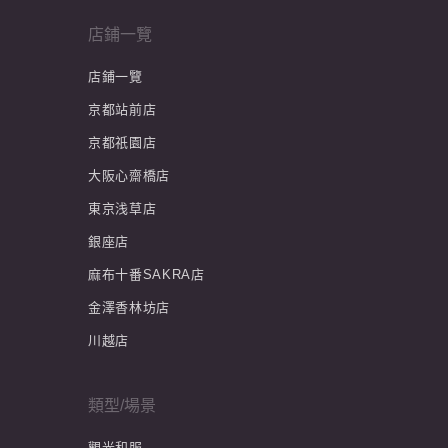
店鋪一覽
店鋪一覽
京都站前店
京都祇園店
大阪心齋橋店
東京浅草店
銀座店
麻布十番SAKRA店
金澤香林坊店
川越店
類型/場景
觀光和服