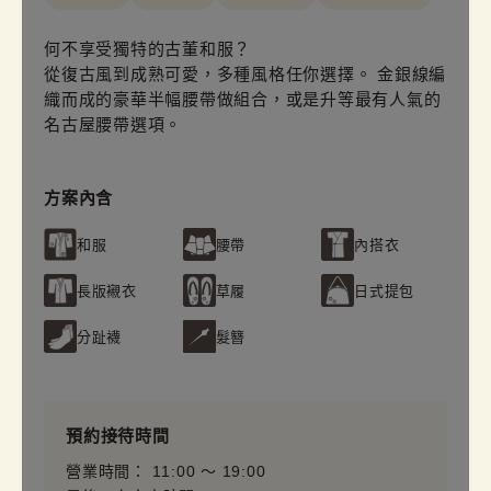
何不享受獨特的古董和服？
從復古風到成熟可愛，多種風格任你選擇。 金銀線編
織而成的豪華半幅腰帶做組合，或是升等最有人氣的
名古屋腰帶選項。
方案內含
和服
腰帶
內搭衣
長版襯衣
草履
日式提包
分趾襪
髮簪
預約接待時間
營業時間： 11:00 〜 19:00