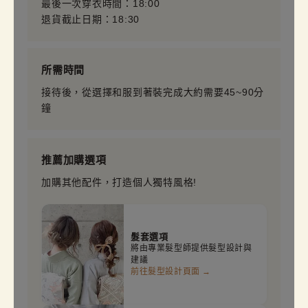
最後一次穿衣時間：18:00
退貨截止日期：18:30
所需時間
接待後，從選擇和服到著裝完成大約需要45~90分
鐘
推薦加購選項
加購其他配件，打造個人獨特風格!
髮套選項
將由專業髮型師提供髮型設計與
建議
前往髮型設計頁面 →