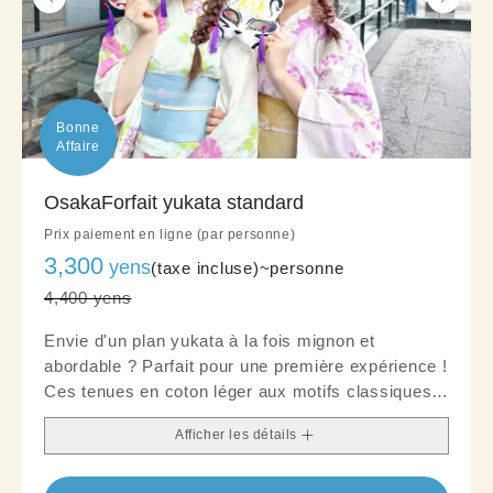
Bonne

Affaire
OsakaForfait yukata standard
Prix paiement en ligne (par personne)
3,300
yens
(taxe incluse)~
personne
4,400 yens
Envie d'un plan yukata à la fois mignon et
abordable ? Parfait pour une première expérience !
Ces tenues en coton léger aux motifs classiques
et tons doux offrent une allure soignée. Ajoutez
Afficher les détails
une obi et quelques accessoires pour une touche
chic.