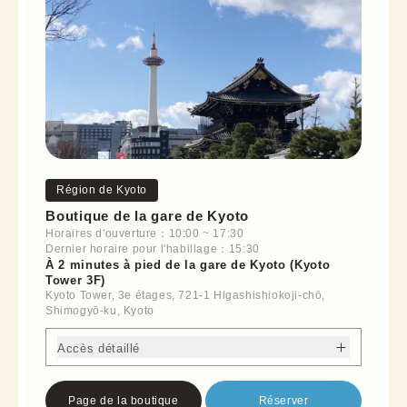
Région de Kyoto
Boutique de la gare de Kyoto
Horaires d'ouverture：10:00 ~ 17:30
Dernier horaire pour l'habillage：15:30
À 2 minutes à pied de la gare de Kyoto (Kyoto
Tower 3F)
Kyoto Tower, 3e étages, 721-1 Higashishiokoji-chō,
Shimogyō-ku, Kyoto
Accès détaillé
Page de la boutique
Réserver