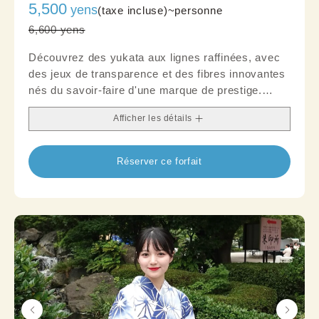
5,500
yens
(taxe incluse)~
personne
6,600 yens
Découvrez des yukata aux lignes raffinées, avec
des jeux de transparence et des fibres innovantes
nés du savoir-faire d'une marque de prestige.
Composez une tenue authentique qui attire les
Afficher les détails
regards, même lors d'événements plus habillés
comme les soirées.
Réserver ce forfait