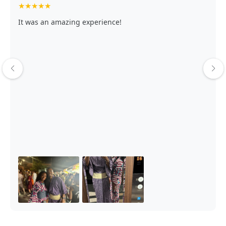
★
★
★
★
★
It was an amazing experience!