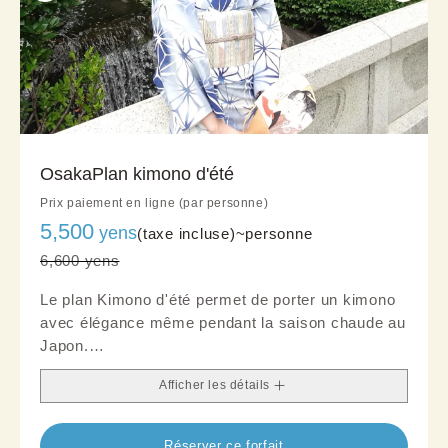
OsakaPlan kimono d'été
Prix paiement en ligne (par personne)
5,500
yens
(taxe incluse)~
personne
6,600 yens
Le plan Kimono d'été permet de porter un kimono
avec élégance même pendant la saison chaude au
Japon.
Confectionné dans des tissus légers et respirants,
Afficher les détails
il reste frais et confortable, idéal pour les visites
estivales et les sorties raffinées.
Sa texture aérienne et ses motifs d'inspiration
Réserver ce forfait