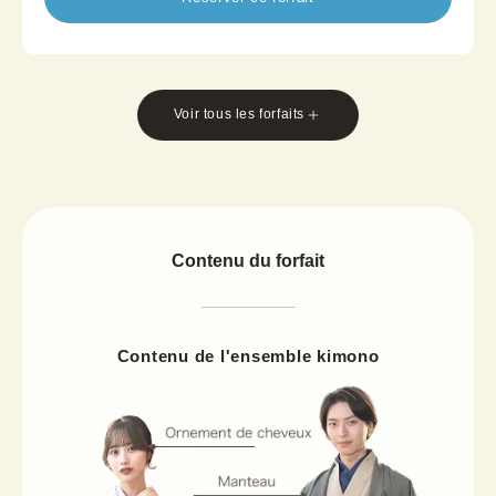
estivale offrent une allure gracieuse et
rafraîchissante.
Alliant beauté traditionnelle japonaise et confort
moderne, ce plan est parfait pour un voyage d'été,
une séance photo ou un après‑midi chic en
Voir tous les forfaits
kimono.
*Une obi demi-largeur est incluse; la disponibilité
de l'obi Nagoya varie selon la boutique.
Contenu du forfait
Contenu de l'ensemble kimono