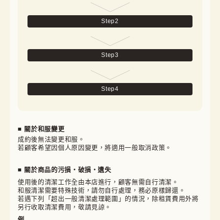
Step
2
Step
3
Step
4
■ 關於和服變更
成約後無法變更和服。

若顧客希望因個人原因變更，將適用一般取消政策。
■ 關於商品的污損・破損・遺失
使用後的清潔工作全由本店進行，顧客無需自行清潔。

和服清潔需要特殊技術，請勿自行處理，務必原樣歸還。

若遇下列「超出一般清潔處理範圍」的情況，除租賃費用外將
另行收取清潔費用，敬請見諒。
例