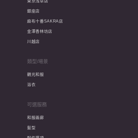
東京浅草店
銀座店
麻布十番SAKRA店
金澤香林坊店
川越店
類型/場景
觀光和服
浴衣
可選服務
和服画廊
髮型
配件選項