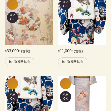
来店
OK
来店
OK
33,000
~
11,000
~
¥
(含稅)
¥
(含稅)
[cn]詳細を見る
[cn]詳細を見る
来店
来店
OK
OK