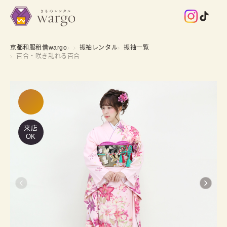
京都和服租借wargo
振袖レンタル
振袖一覧
百合・咲き乱れる百合
来店
OK