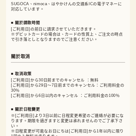
SUGOCA、nimoca、はやかけんの交通系ICの電子マネーに
対応しています。
■ 關於請款時間
[ご利用日]の前日に請求させていただきます。
※デビットカードの場合は、カードの性質上、ご注文の時点
で引き落としとなりますのでご注意ください。
關於取消
■ 取消政策
[ご利用日]から30日前までのキャンセル ：無料
[ご利用日]から29日～7日前までのキャンセル：ご利用料金の
30％
[ご利用日]から6日以内のキャンセル ：ご利用料金の100％
■ 關於日程變更
※[ご利用日]より3日以前に日程変更希望のご連絡が必要にな
ります。期限を過ぎますと変更は承れませんのでご了承下さ
い。
※日程変更が可能なお日にちは[ご利用日]から1年以内に限り