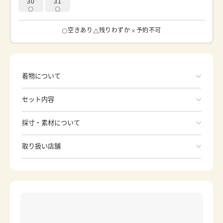
30
31
空きあり
残りわずか
予約不可
着物について
色 ピンク 華やかに百合の花が描かれています。 威
セット内容
厳、純潔、、無垢の意味を持つ百合の花は洋柄の振袖に描
かれることが多いです。 また、百合は西洋では聖母マリア
の花として愛好されています。
手ぶらでOK
採寸・素材について
※着付けに必要な一式をすべて含みます。
素材
正絹
取り扱い店舗
和服
身丈
163.5cm
※下記店舗以外でのご着用をしたい方はお問い合わせください
裄
草履
69cm
日式提包
前幅
26.5cm
分趾襪
內搭衣
後幅
30cm
長版襯衣
腰綁帶
カラー
ピンク
伊達帶
帶板