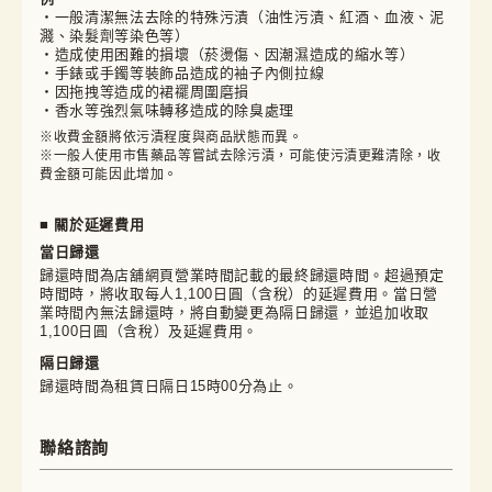
・一般清潔無法去除的特殊污漬（油性污漬、紅酒、血液、泥
濺、染髮劑等染色等）
・造成使用困難的損壞（菸燙傷、因潮濕造成的縮水等）
・手錶或手鐲等裝飾品造成的袖子內側拉線
・因拖拽等造成的裙襬周圍磨損
・香水等強烈氣味轉移造成的除臭處理
※收費金額將依污漬程度與商品狀態而異。

※一般人使用市售藥品等嘗試去除污漬，可能使污漬更難清除，收
費金額可能因此增加。
■ 關於延遲費用
當日歸還
歸還時間為店舖網頁營業時間記載的最終歸還時間。超過預定
時間時，將收取每人1,100日圓（含稅）的延遲費用。當日營
業時間內無法歸還時，將自動變更為隔日歸還，並追加收取
1,100日圓（含稅）及延遲費用。
隔日歸還
歸還時間為租賃日隔日15時00分為止。
聯絡諮詢