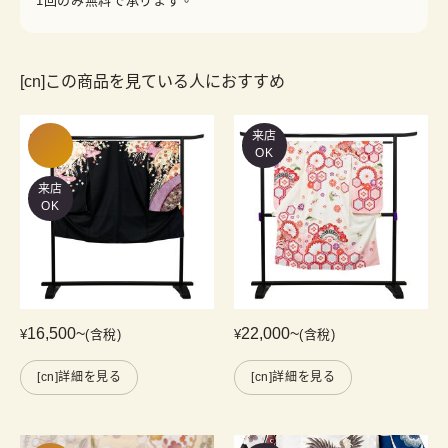
1回のみ無料で承ります。
[cn]この商品を見ている人におすすめ
来店
OK
来店
OK
16,500
~
22,000
~
¥
(含稅)
¥
(含稅)
[cn]詳細を見る
[cn]詳細を見る