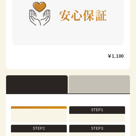
領芯
浅草店
￥1,100
浅草駅から徒歩1分
東京都台東区浅草２丁目６−７ 楽天地浅草ビル 4階
営業時間：
10:00
~
18:00
着付け最終受付時間：
17:30
返却締め切り時間：
18:00
[cn]詳細を見る
STEP1
STEP2
STEP3