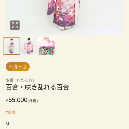
浅草店
型番
：
FRS-E191
百合・咲き乱れる百合
55,000
(含稅)
¥
#
振袖
M