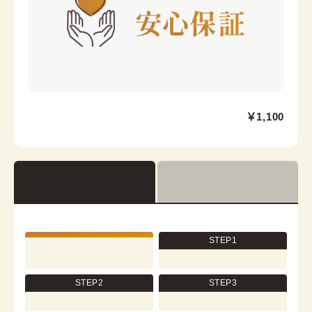
領芯
京都駅前京都タワーサンド店
￥1,100
京都駅から徒歩2分。京都タワー内3F
京都府京都市下京区烏丸通七条下る東塩小路町721−1 京
都タワービル3F
営業時間：
10:00
~
17:30
着付け最終受付時間：
15:30
返却締め切り時間：
17:30
STEP1
[cn]詳細を見る
STEP2
STEP3