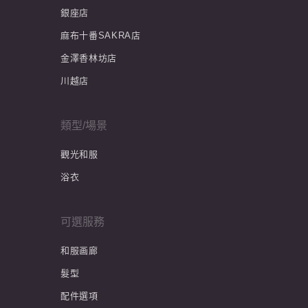
銀座店
麻布十番SAKRA店
金澤香林坊店
川越店
類型/場景
觀光和服
浴衣
可選服務
和服画廊
髮型
配件選項