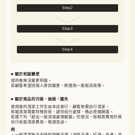
Step
2
Step
3
Step
4
■ 關於和服變更
成約後無法變更和服。

若顧客希望因個人原因變更，將適用一般取消政策。
■ 關於商品的污損・破損・遺失
使用後的清潔工作全由本店進行，顧客無需自行清潔。

和服清潔需要特殊技術，請勿自行處理，務必原樣歸還。

若遇下列「超出一般清潔處理範圍」的情況，除租賃費用外將
另行收取清潔費用，敬請見諒。
例
・一般清潔無法去除的特殊污漬（油性污漬、紅酒、血液、泥