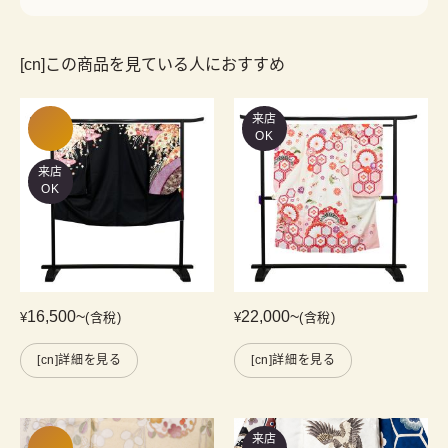
[cn]この商品を見ている人におすすめ
来店
OK
来店
OK
16,500
~
22,000
~
¥
(含稅)
¥
(含稅)
[cn]詳細を見る
[cn]詳細を見る
来店