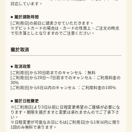
対応しています。
■ 關於請款時間
[ご利用日]の前日に請求させていただきます。
※デビットカードの場合は、カードの性質上、ご注文の時点
で引き落としとなりますのでご注意ください。
關於取消
■ 取消政策
[ご利用日]から30日前までのキャンセル ：無料
[ご利用日]から29日～7日前までのキャンセル：ご利用料金の
30％
[ご利用日]から6日以内のキャンセル ：ご利用料金の100％
■ 關於日程變更
※[ご利用日]より3日以前に日程変更希望のご連絡が必要にな
ります。期限を過ぎますと変更は承れませんのでご了承下さ
い。
※日程変更が可能なお日にちは[ご利用日]から1年以内に限り
1回のみ無料で承ります。