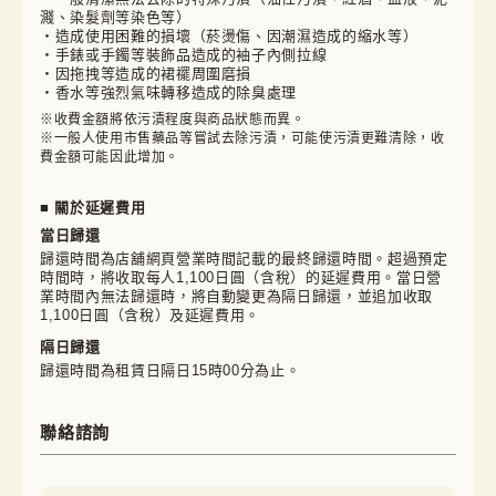
濺、染髮劑等染色等）
・造成使用困難的損壞（菸燙傷、因潮濕造成的縮水等）
・手錶或手鐲等裝飾品造成的袖子內側拉線
・因拖拽等造成的裙襬周圍磨損
・香水等強烈氣味轉移造成的除臭處理
※收費金額將依污漬程度與商品狀態而異。

※一般人使用市售藥品等嘗試去除污漬，可能使污漬更難清除，收
費金額可能因此增加。
■ 關於延遲費用
當日歸還
歸還時間為店舖網頁營業時間記載的最終歸還時間。超過預定
時間時，將收取每人1,100日圓（含稅）的延遲費用。當日營
業時間內無法歸還時，將自動變更為隔日歸還，並追加收取
1,100日圓（含稅）及延遲費用。
隔日歸還
歸還時間為租賃日隔日15時00分為止。
聯絡諮詢