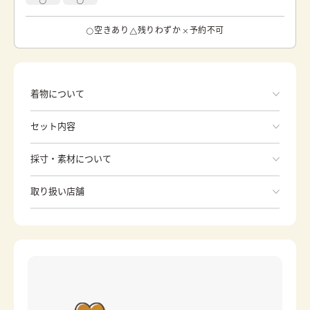
空きあり
残りわずか
予約不可
着物について
色 紫,グレー 桜の花が描かれています。 桜は日本の
セット内容
国花であり、着物によく使われている花です。 古い言葉
で、サクラの”サ”は、田の神・穀霊、”クラ”は、神座を意味
していたため、五穀豊穣の象徴とされてきました。また、
手ぶらでOK
採寸・素材について
春にはたくさんの花が芽吹くため、春の花の象徴でもある
桜は縁起の良い物事の始まりを意味するとされています。
※着付けに必要な一式をすべて含みます。
素材
正絹
このお着物は季節問わずご着用いただけます。
取り扱い店舗
和服
身丈
153.5cm
※下記店舗以外でのご着用をしたい方はお問い合わせください
裄
草履
67cm
日式提包
前幅
23.5cm
分趾襪
內搭衣
後幅
31cm
長版襯衣
腰綁帶
カラー
紫
伊達帶
帶板
グレー
銀