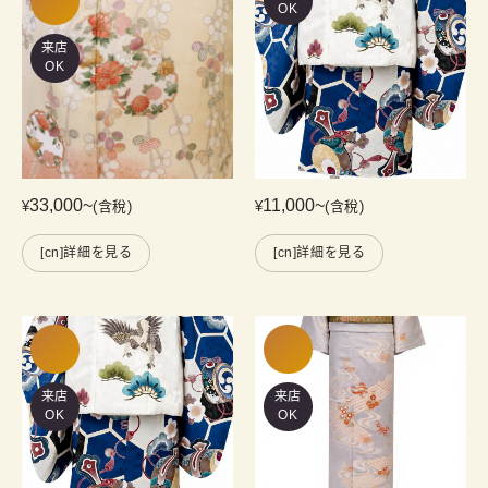
OK
来店
OK
33,000
~
11,000
~
¥
(含稅)
¥
(含稅)
[cn]詳細を見る
[cn]詳細を見る
来店
来店
OK
OK