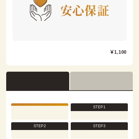
京都祇園店
￥1,100
祇園四条駅から徒歩1分
京都府京都市東山区四条通大和大路西入中之町216番地
祇園OKIビル2階
営業時間：
10:00
~
17:30
着付け最終受付時間：
15:30
返却締め切り時間：
17:30
STEP1
[cn]詳細を見る
STEP2
STEP3