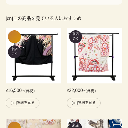
[cn]この商品を見ている人におすすめ
来店
OK
来店
OK
16,500
~
22,000
~
¥
(含稅)
¥
(含稅)
[cn]詳細を見る
[cn]詳細を見る
来店