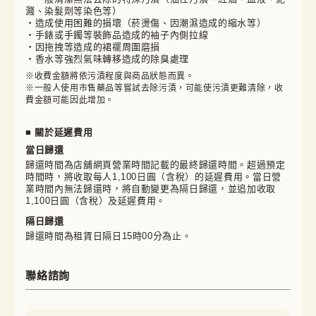
濺、染髮劑等染色等）
・造成使用困難的損壞（菸燙傷、因潮濕造成的縮水等）
・手錶或手鐲等裝飾品造成的袖子內側拉線
・因拖拽等造成的裙襬周圍磨損
・香水等強烈氣味轉移造成的除臭處理
※收費金額將依污漬程度與商品狀態而異。

※一般人使用市售藥品等嘗試去除污漬，可能使污漬更難清除，收
費金額可能因此增加。
■ 關於延遲費用
當日歸還
歸還時間為店舖網頁營業時間記載的最終歸還時間。超過預定
時間時，將收取每人1,100日圓（含稅）的延遲費用。當日營
業時間內無法歸還時，將自動變更為隔日歸還，並追加收取
1,100日圓（含稅）及延遲費用。
隔日歸還
歸還時間為租賃日隔日15時00分為止。
聯絡諮詢