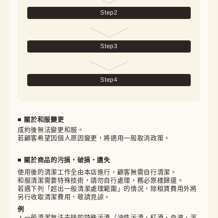
Step
2
Step
3
Step
4
■ 關於和服變更
成約後無法變更和服。

若顧客希望因個人原因變更，將適用一般取消政策。
■ 關於商品的污損・破損・遺失
使用後的清潔工作全由本店進行，顧客無需自行清潔。

和服清潔需要特殊技術，請勿自行處理，務必原樣歸還。

若遇下列「超出一般清潔處理範圍」的情況，除租賃費用外將
另行收取清潔費用，敬請見諒。
例
・一般清潔無法去除的特殊污漬（油性污漬、紅酒、血液、泥