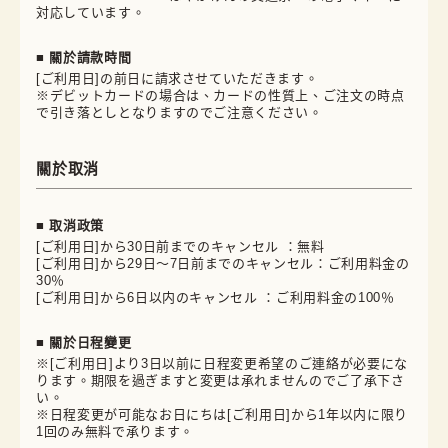
対応しています。
■ 關於請款時間
[ご利用日]の前日に請求させていただきます。
※デビットカードの場合は、カードの性質上、ご注文の時点
で引き落としとなりますのでご注意ください。
關於取消
■ 取消政策
[ご利用日]から30日前までのキャンセル ：無料
[ご利用日]から29日～7日前までのキャンセル：ご利用料金の
30％
[ご利用日]から6日以内のキャンセル ：ご利用料金の100％
■ 關於日程變更
※[ご利用日]より3日以前に日程変更希望のご連絡が必要にな
ります。期限を過ぎますと変更は承れませんのでご了承下さ
い。
※日程変更が可能なお日にちは[ご利用日]から1年以内に限り
1回のみ無料で承ります。