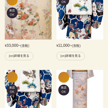
OK
来店
OK
33,000
~
11,000
~
¥
(含稅)
¥
(含稅)
[cn]詳細を見る
[cn]詳細を見る
来店
来店
OK
OK