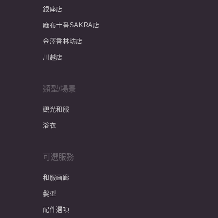
銀座店
麻布十番SAKRA店
金澤香林坊店
川越店
類型/場景
觀光和服
浴衣
可選服務
和服画廊
髮型
配件選項