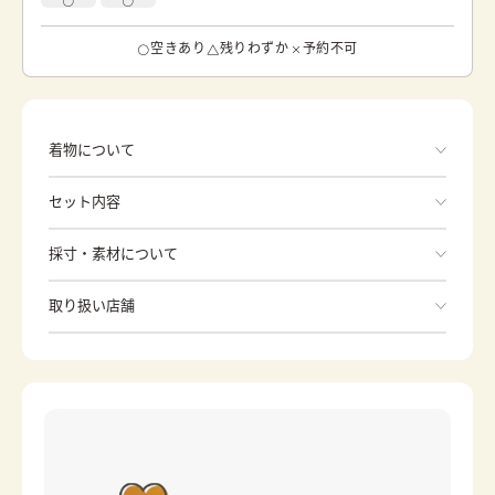
空きあり
残りわずか
予約不可
着物について
セット内容
手ぶらでOK
採寸・素材について
※着付けに必要な一式をすべて含みます。
素材
正絹
取り扱い店舗
和服
身丈
149cm
※下記店舗以外でのご着用をしたい方はお問い合わせください
裄
草履
66cm
日式提包
前幅
23.3cm
分趾襪
內搭衣
後幅
28.5cm
長版襯衣
領芯
カラー
赤
伊達帶
帶板
ピンク
茶
腰綁帶