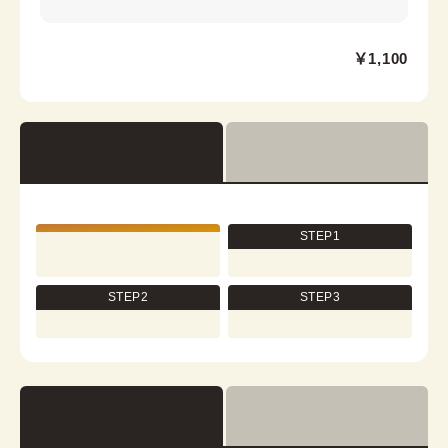
大阪心斎橋店
￥1,100
心斎橋駅から徒歩7分
大阪市中央区心斎橋筋2-3-27 心央ビル3階
営業時間：
11:00
~
19:00
着付け最終受付時間：
18:00
返却締め切り時間：
18:30
[cn]詳細を見る
STEP1
STEP2
STEP3