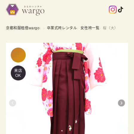
京都和服租借wargo
卒業式袴レンタル
女性袴一覧
桜（大）
来店
OK