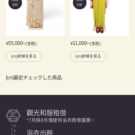
OK
OK
55,000
~
11,000
~
¥
(含稅)
¥
(含稅)
[cn]詳細を見る
[cn]詳細を見る
[cn]最近チェックした商品
觀光和服租借
*7月與8月僅提供浴衣租借服務。
浴衣出租