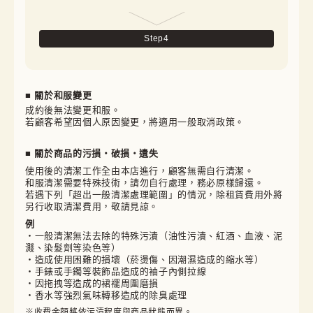
Step
4
■ 關於和服變更
成約後無法變更和服。

若顧客希望因個人原因變更，將適用一般取消政策。
■ 關於商品的污損・破損・遺失
使用後的清潔工作全由本店進行，顧客無需自行清潔。

和服清潔需要特殊技術，請勿自行處理，務必原樣歸還。

若遇下列「超出一般清潔處理範圍」的情況，除租賃費用外將
另行收取清潔費用，敬請見諒。
例
・一般清潔無法去除的特殊污漬（油性污漬、紅酒、血液、泥
濺、染髮劑等染色等）
・造成使用困難的損壞（菸燙傷、因潮濕造成的縮水等）
・手錶或手鐲等裝飾品造成的袖子內側拉線
・因拖拽等造成的裙襬周圍磨損
・香水等強烈氣味轉移造成的除臭處理
※收費金額將依污漬程度與商品狀態而異。
