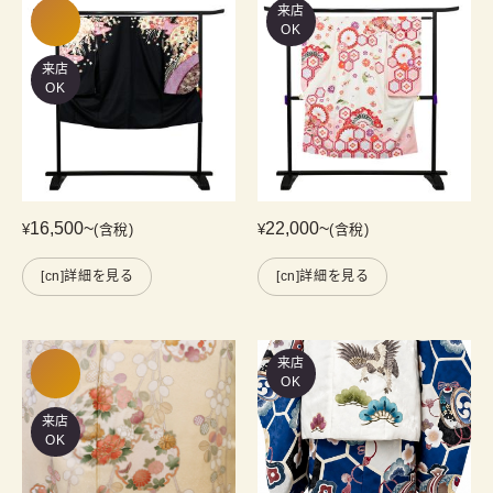
来店
OK
来店
OK
16,500
~
22,000
~
¥
(含稅)
¥
(含稅)
[cn]詳細を見る
[cn]詳細を見る
来店
OK
来店
OK