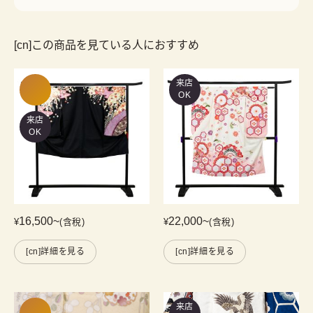
[cn]この商品を見ている人におすすめ
来店
OK
来店
OK
16,500
~
22,000
~
¥
(含稅)
¥
(含稅)
[cn]詳細を見る
[cn]詳細を見る
来店