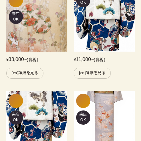
OK
来店
OK
33,000
~
11,000
~
¥
(含稅)
¥
(含稅)
[cn]詳細を見る
[cn]詳細を見る
来店
来店
OK
OK