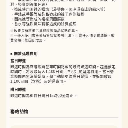
濺、染髮劑等染色等）
・造成使用困難的損壞（菸燙傷、因潮濕造成的縮水等）
・手錶或手鐲等裝飾品造成的袖子內側拉線
・因拖拽等造成的裙襬周圍磨損
・香水等強烈氣味轉移造成的除臭處理
※收費金額將依污漬程度與商品狀態而異。

※一般人使用市售藥品等嘗試去除污漬，可能使污漬更難清除，收
費金額可能因此增加。
■ 關於延遲費用
當日歸還
歸還時間為店舖網頁營業時間記載的最終歸還時間。超過預定
時間時，將收取每人1,100日圓（含稅）的延遲費用。當日營
業時間內無法歸還時，將自動變更為隔日歸還，並追加收取
1,100日圓（含稅）及延遲費用。
隔日歸還
歸還時間為租賃日隔日15時00分為止。
聯絡諮詢