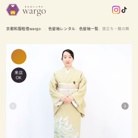
京都和服租借wargo
色留袖レンタル
色留袖一覧
旅立ち・鶴の舞
来店
OK