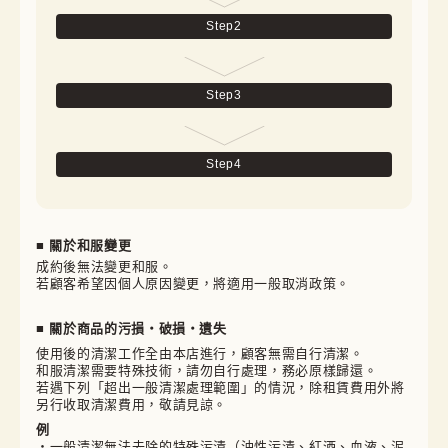
Step
2
Step
3
Step
4
■ 關於和服變更
成約後無法變更和服。

若顧客希望因個人原因變更，將適用一般取消政策。
■ 關於商品的污損・破損・遺失
使用後的清潔工作全由本店進行，顧客無需自行清潔。

和服清潔需要特殊技術，請勿自行處理，務必原樣歸還。

若遇下列「超出一般清潔處理範圍」的情況，除租賃費用外將
另行收取清潔費用，敬請見諒。
例
・一般清潔無法去除的特殊污漬（油性污漬、紅酒、血液、泥