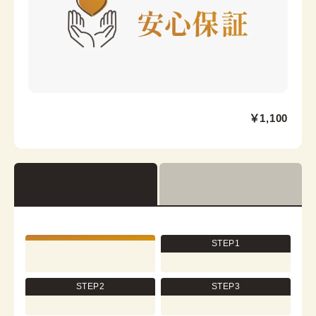
領芯
金沢香林坊店
￥1,100
兼六園から徒歩10分
石川県金沢市香林坊2丁目1-1 CLASO PLACE 香林坊
GF
営業時間：
10:00
~
17:00
着付け最終受付時間：
15:30
返却締め切り時間：
16:30
STEP1
[cn]詳細を見る
STEP2
STEP3