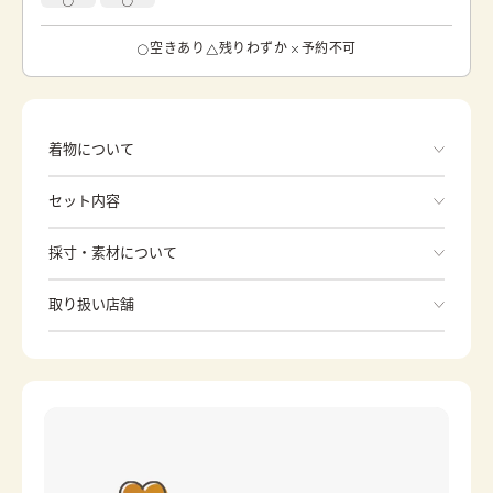
空きあり
残りわずか
予約不可
着物について
色 茶系 鶴が舞っているのが描かれています。 鶴は千
セット内容
年といわれるように長寿の象徴として古くから用いられ来
ました。 また、鶴の特性でつがいが仲良く一生を添い遂げ
ることから夫婦円満の象徴でもあります。 このお着物は季
手ぶらでOK
採寸・素材について
節問わずご着用いただけます。
※着付けに必要な一式をすべて含みます。
素材
正絹
取り扱い店舗
和服
身丈
161.8cm
※下記店舗以外でのご着用をしたい方はお問い合わせください
裄
草履
68cm
日式提包
前幅
24.5cm
分趾襪
內搭衣
後幅
30cm
長版襯衣
腰綁帶
カラー
茶
伊達帶
帶板