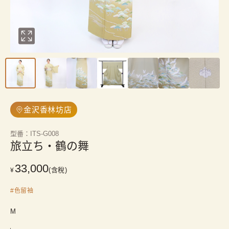
金沢香林坊店
型番
：
ITS-G008
旅立ち・鶴の舞
33,000
(含稅)
¥
#
色留袖
M