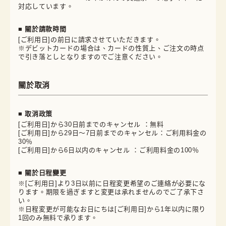
対応しています。
■ 關於請款時間
[ご利用日]の前日に請求させていただきます。
※デビットカードの場合は、カードの性質上、ご注文の時点
で引き落としとなりますのでご注意ください。
關於取消
■ 取消政策
[ご利用日]から30日前までのキャンセル ：無料
[ご利用日]から29日～7日前までのキャンセル：ご利用料金の
30％
[ご利用日]から6日以内のキャンセル ：ご利用料金の100％
■ 關於日程變更
※[ご利用日]より3日以前に日程変更希望のご連絡が必要にな
ります。期限を過ぎますと変更は承れませんのでご了承下さ
い。
※日程変更が可能なお日にちは[ご利用日]から1年以内に限り
1回のみ無料で承ります。