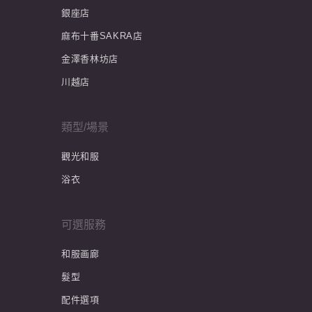
銀座店
麻布十番SAKRA店
金澤香林坊店
川越店
類型/場景
觀光和服
浴衣
可選服務
和服画廊
髮型
配件選項