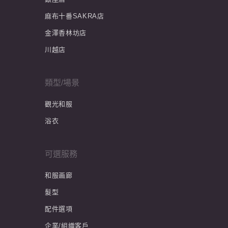
麻布十番SAKRA店
金澤香林坊店
川越店
類型/場景
觀光和服
浴衣
可選服務
和服画廊
髮型
配件選項
企業/組織客戶