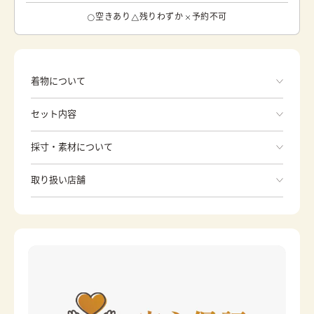
空きあり
残りわずか
予約不可
着物について
セット内容
手ぶらでOK
採寸・素材について
※着付けに必要な一式をすべて含みます。
素材
ポリエステル
取り扱い店舗
和服
長版襯衣
身丈
45cm
※下記店舗以外でのご着用をしたい方はお問い合わせください
裄
49cm
草履
カラー
水色
日式提包
腰綁帶
分趾襪