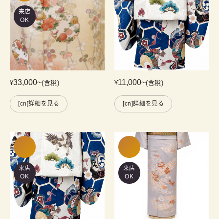
来店
OK
33,000
~
11,000
~
¥
(含稅)
¥
(含稅)
[cn]詳細を見る
[cn]詳細を見る
来店
来店
OK
OK