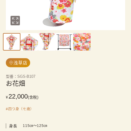
浅草店
型番
：
SGS-B107
お花畑
22,000
(含稅)
¥
#
四つ身（七歳）
身長
115㎝〜125㎝