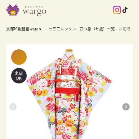
京都和服租借wargo
七五三レンタル
四つ身（七歳）一覧
お花畑
来店
OK