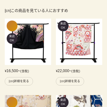
[cn]この商品を見ている人におすすめ
来店
OK
来店
OK
16,500
~
22,000
~
¥
(含稅)
¥
(含稅)
[cn]詳細を見る
[cn]詳細を見る
来店
OK