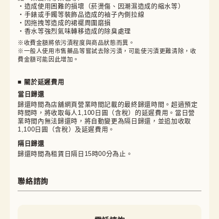
・造成使用困難的損壞（菸燙傷、因潮濕造成的縮水等）
・手錶或手鐲等裝飾品造成的袖子內側拉線
・因拖拽等造成的裙襬周圍磨損
・香水等強烈氣味轉移造成的除臭處理
※收費金額將依污漬程度與商品狀態而異。

※一般人使用市售藥品等嘗試去除污漬，可能使污漬更難清除，收
費金額可能因此增加。
■ 關於延遲費用
當日歸還
歸還時間為店舖網頁營業時間記載的最終歸還時間。超過預定
時間時，將收取每人1,100日圓（含稅）的延遲費用。當日營
業時間內無法歸還時，將自動變更為隔日歸還，並追加收取
1,100日圓（含稅）及延遲費用。
隔日歸還
歸還時間為租賃日隔日15時00分為止。
聯絡諮詢