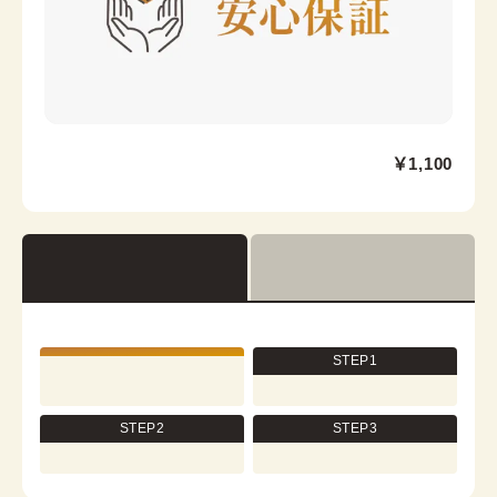
伊達帶
帶板
浅草店
￥1,100
浅草駅から徒歩1分
東京都台東区浅草２丁目６−７ 楽天地浅草ビル 4階
営業時間：
10:00
~
18:00
着付け最終受付時間：
17:30
返却締め切り時間：
18:00
[cn]詳細を見る
STEP1
STEP2
STEP3