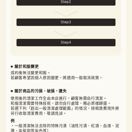
Step
2
Step
3
Step
4
■ 關於和服變更
成約後無法變更和服。

若顧客希望因個人原因變更，將適用一般取消政策。
■ 關於商品的污損・破損・遺失
使用後的清潔工作全由本店進行，顧客無需自行清潔。

和服清潔需要特殊技術，請勿自行處理，務必原樣歸還。

若遇下列「超出一般清潔處理範圍」的情況，除租賃費用外將
另行收取清潔費用，敬請見諒。
例
・一般清潔無法去除的特殊污漬（油性污漬、紅酒、血液、泥
濺、染髮劑等染色等）