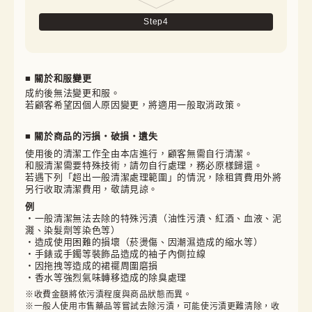
Step
4
■ 關於和服變更
成約後無法變更和服。

若顧客希望因個人原因變更，將適用一般取消政策。
■ 關於商品的污損・破損・遺失
使用後的清潔工作全由本店進行，顧客無需自行清潔。

和服清潔需要特殊技術，請勿自行處理，務必原樣歸還。

若遇下列「超出一般清潔處理範圍」的情況，除租賃費用外將
另行收取清潔費用，敬請見諒。
例
・一般清潔無法去除的特殊污漬（油性污漬、紅酒、血液、泥
濺、染髮劑等染色等）
・造成使用困難的損壞（菸燙傷、因潮濕造成的縮水等）
・手錶或手鐲等裝飾品造成的袖子內側拉線
・因拖拽等造成的裙襬周圍磨損
・香水等強烈氣味轉移造成的除臭處理
※收費金額將依污漬程度與商品狀態而異。

※一般人使用市售藥品等嘗試去除污漬，可能使污漬更難清除，收