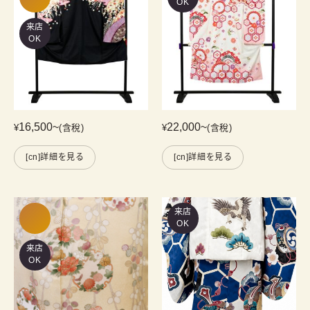
OK
来店
OK
16,500
~
22,000
~
¥
(含稅)
¥
(含稅)
[cn]詳細を見る
[cn]詳細を見る
来店
OK
来店
OK