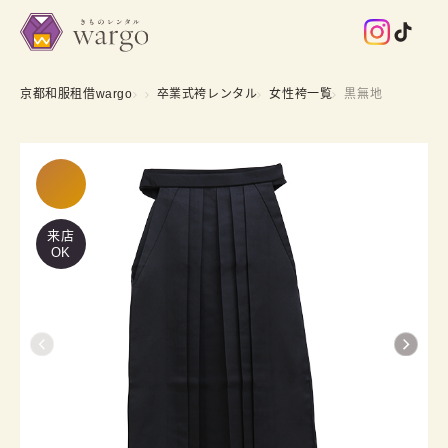
京都和服租借wargo
卒業式袴レンタル
女性袴一覧
黒無地
来店
OK