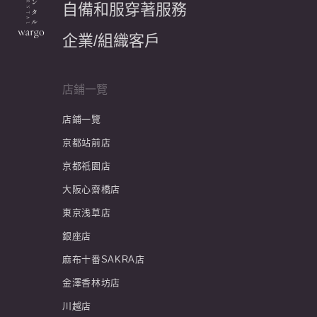
自備和服穿著服務
企業/組織客戶
店鋪一覽
店鋪一覽
京都站前店
京都祇園店
大阪心齋橋店
東京浅草店
銀座店
麻布十番SAKRA店
金澤香林坊店
川越店