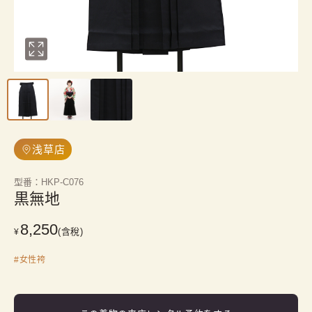
浅草店
型番
：
HKP-C076
黒無地
8,250
(含稅)
¥
#
女性袴