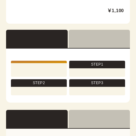
浅草店
￥1,100
浅草駅から徒歩1分
東京都台東区浅草２丁目６−７ 楽天地浅草ビル 4階
営業時間：
10:00
~
18:00
着付け最終受付時間：
17:30
返却締め切り時間：
18:00
[cn]詳細を見る
STEP1
STEP2
STEP3