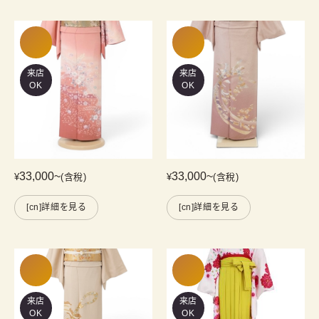
来店
来店
OK
OK
33,000
~
33,000
~
¥
(含稅)
¥
(含稅)
[cn]詳細を見る
[cn]詳細を見る
来店
来店
OK
OK