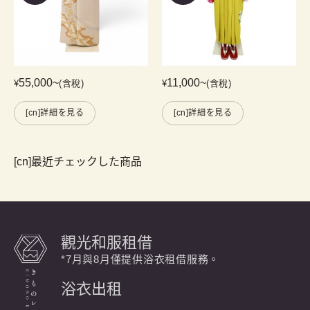
55,000
~
11,000
~
¥
(含稅)
¥
(含稅)
[cn]詳細を見る
[cn]詳細を見る
[cn]最近チェックした商品
觀光和服租借
*7月與8月僅提供浴衣租借服務。
浴衣出租