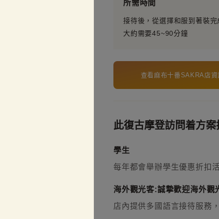
所需時間
接待後，從選擇和服到著裝完
大約需要45~90分鐘
查看麻布十番SAKRA店資
此復古摩登訪問着方案
學生
每年都會舉辦學生優惠折扣
海外觀光客:誠摯歡迎海外觀光
店內提供多國語言接待服務