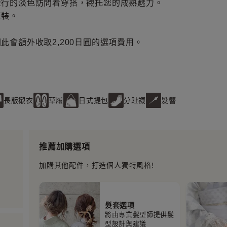
流行的淡色訪問着穿搭，襯托您的成熟魅力。
正裝。
此會額外收取2,200日圓的選項費用。
長版襯衣
草履
日式提包
分趾襪
髮簪
推薦加購選項
加購其他配件，打造個人獨特風格!
髮套選項
將由專業髮型師提供髮
型設計與建議