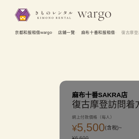
京都和服租借wargo
店鋪一覽
麻布十番和服租借
復古摩登
麻布十番SAKRA店
復古摩登訪問着
網上付款價格（每人）
5,500
¥
(含稅)~
¥6,600