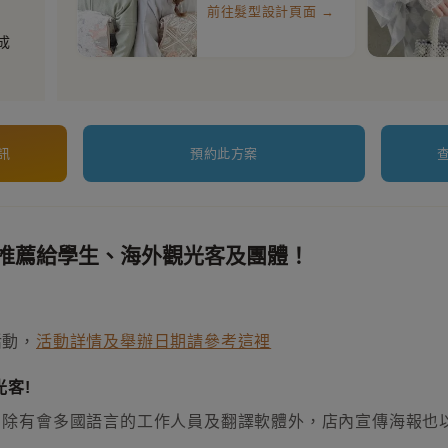
前往髮型設計頁面 →
成
訊
預約此方案
推薦給學生、海外觀光客及團體！
活動，
活動詳情及舉辦日期請參考這裡
客!
，除有會多國語言的工作人員及翻譯軟體外，店內宣傳海報也