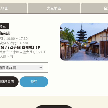
京地區
大阪地區
金
地區
站前店
：10:00 ~ 17:30
次穿衣時間：15:30
站步行2分鐘!京都塔2-3F
京都市下京區東鹽大路町 721-1
大廈 2 樓
通資訊詳情
舖資訊頁面
預訂