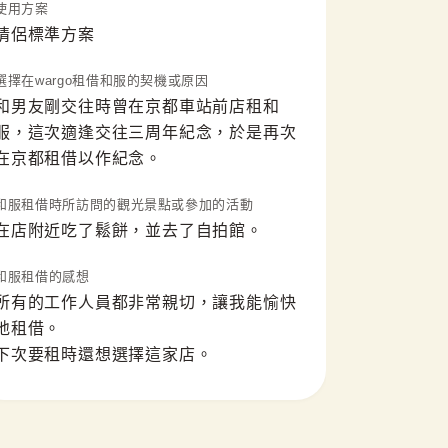
使用方案
情侶標準方案
選擇在wargo租借和服的契機或原因
和男友剛交往時曾在京都車站前店租和
服，這次適逢交往三周年紀念，於是再次
在京都租借以作紀念。
和服租借時所訪問的觀光景點或參加的活動
在店附近吃了鬆餅，並去了自拍館。
和服租借的感想
所有的工作人員都非常親切，讓我能愉快
地租借。

下次要租時還想選擇這家店。