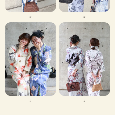
#
#
#
#