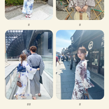
#
#
#
#
#