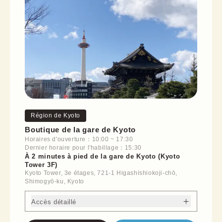
Région de Kyoto
Boutique de la gare de Kyoto
Horaires d'ouverture：10:00 ~ 17:30
Dernier horaire pour l'habillage：15:30
À 2 minutes à pied de la gare de Kyoto (Kyoto
Tower 3F)
Kyoto Tower, 3e étages, 721-1 Higashishiokoji-chō,
Shimogyō-ku, Kyoto
Accès détaillé