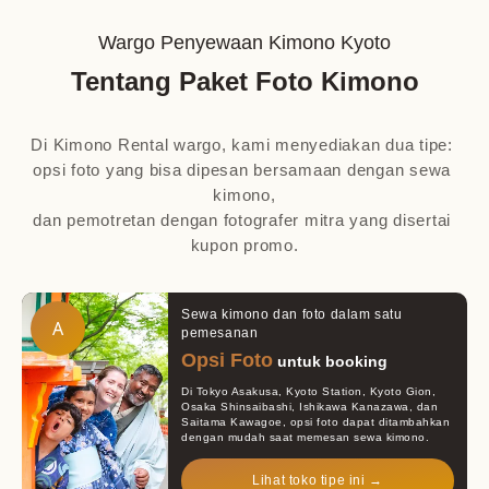
Wargo Penyewaan Kimono Kyoto
Tentang Paket Foto Kimono
Di Kimono Rental wargo, kami menyediakan dua tipe: 
opsi foto yang bisa dipesan bersamaan dengan sewa 
kimono,

dan pemotretan dengan fotografer mitra yang disertai 
kupon promo.
Sewa kimono dan foto dalam satu
A
pemesanan
Opsi Foto
untuk booking
Di Tokyo Asakusa, Kyoto Station, Kyoto Gion,
Osaka Shinsaibashi, Ishikawa Kanazawa, dan
Saitama Kawagoe, opsi foto dapat ditambahkan
dengan mudah saat memesan sewa kimono.
Lihat toko tipe ini →