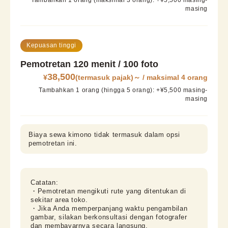
Tambahkan 1 orang (maksimal 3 orang): +¥5,500 masing-
masing
Kepuasan tinggi
Pemotretan 120 menit / 100 foto
38,500
¥
(termasuk pajak)
～
/ maksimal 4 orang
Tambahkan 1 orang (hingga 5 orang): +¥5,500 masing-
masing
Biaya sewa kimono tidak termasuk dalam opsi 
pemotretan ini.
Catatan:

・Pemotretan mengikuti rute yang ditentukan di 
sekitar area toko.

・Jika Anda memperpanjang waktu pengambilan 
gambar, silakan berkonsultasi dengan fotografer 
dan membayarnya secara langsung.
