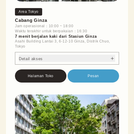
Area Tokyo
Cabang Ginza
Jam operasional
：
10:00
~
18:00
Waktu terakhir untuk berpakaian
：
16:30
7 menit berjalan kaki dari Stasiun Ginza
Asahi Building Lantai 3, 6-12-10 Ginza, Distrik Chuo,
Tokyo
Detail akses
Halaman Toko
Pesan