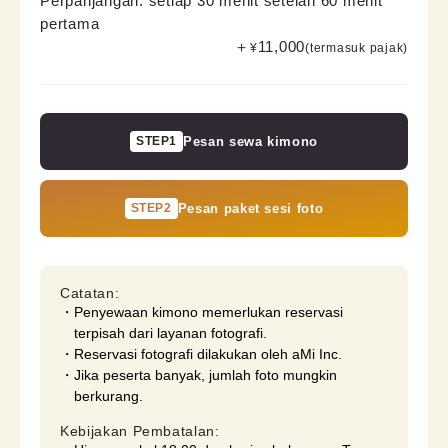
Perpanjangan: setiap 30 menit setelah 60 menit
pertama
＋
11,000
¥
(termasuk pajak)
STEP1
Pesan sewa kimono
STEP2
Pesan paket sesi foto
Catatan:
Penyewaan kimono memerlukan reservasi
terpisah dari layanan fotografi.
Reservasi fotografi dilakukan oleh aMi Inc.
Jika peserta banyak, jumlah foto mungkin
berkurang.
Kebijakan Pembatalan: