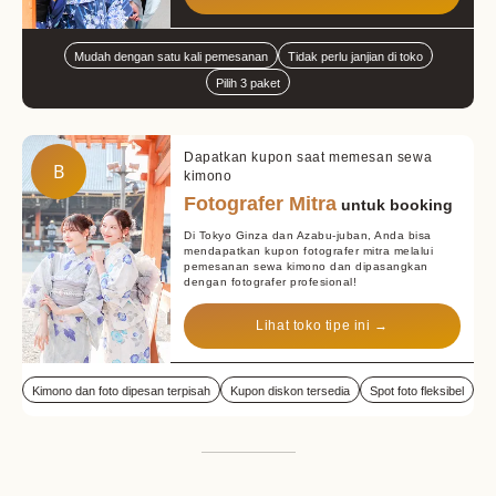
Mudah dengan satu kali pemesanan
Tidak perlu janjian di toko
Pilih 3 paket
Dapatkan kupon saat memesan sewa
B
kimono
Fotografer Mitra
untuk booking
Di Tokyo Ginza dan Azabu-juban, Anda bisa
mendapatkan kupon fotografer mitra melalui
pemesanan sewa kimono dan dipasangkan
dengan fotografer profesional!
Lihat toko tipe ini →
Kimono dan foto dipesan terpisah
Kupon diskon tersedia
Spot foto fleksibel