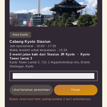
Area Kyoto
Cabang Kyoto Stasiun
Jam operasional
：
10:00
~
17:30
Waktu terakhir untuk berpakaian
：
15:30
2 menit jalan kaki dari Stasiun JR Kyoto ・ Kyoto
Tower lantai 3
Kyoto Tower Lantai 3, 721-1 Higashishiokoji-cho, Distrik
Shimogyo, Kyoto
Detail akses
Lihat halaman pemotretan
Pesan
Batas reservasi foto: paling lambat 2 hari sebelumnya