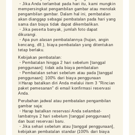
・Jika Anda terlambat pada hari itu, kami mungkin 
mempersingkat pengambilan gambar atau menolak 
pengambilan gambar. Dalam hal ini, pembatalan 
akan dianggap sebagai pembatalan pada hari yang 
sama dan biaya tidak dapat dikembalikan.

・Jika peserta banyak, jumlah foto dapat 
dikurangi.

・Apa pun alasan pembatalannya (hujan, angin 
kencang, dll.), biaya pembatalan yang ditentukan 
tetap berlaku.
Kebijakan pembatalan:

・Pembatalan hingga 2 hari sebelum [tanggal 
penggunaan]: tidak ada biaya pembatalan

・Pembatalan sehari sebelum atau pada [tanggal 
penggunaan]: 100% dari biaya penggunaan

※Harap batalkan diri Anda melalui item 3 "Rincian 
paket pemesanan" di email konfirmasi reservasi 
Anda.
Perubahan jadwal atau pembatalan pengambilan 
gambar saja:

・Harap batalkan reservasi Anda selambat-
lambatnya 2 hari sebelum [tanggal penggunaan] 
dan buat reservasi baru.

・Jika sehari sebelum atau [tanggal penggunaan], 
kebijakan pembatalan standar (100% dari biaya 