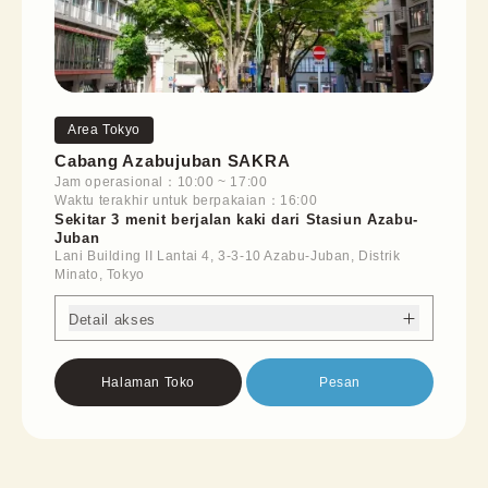
Area Tokyo
Cabang Azabujuban SAKRA
Jam operasional
：
10:00
~
17:00
Waktu terakhir untuk berpakaian
：
16:00
Sekitar 3 menit berjalan kaki dari Stasiun Azabu-
Juban
Lani Building II Lantai 4, 3-3-10 Azabu-Juban, Distrik
Minato, Tokyo
Detail akses
Halaman Toko
Pesan