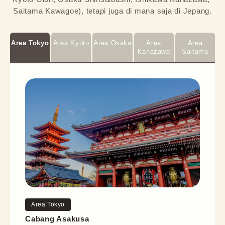
Saitama Kawagoe), tetapi juga di mana saja di Jepang.
Area Tokyo
Area Kyoto
Area Osaka
Area
Area
Kanazawa
Saitama
Area Tokyo
Cabang Asakusa