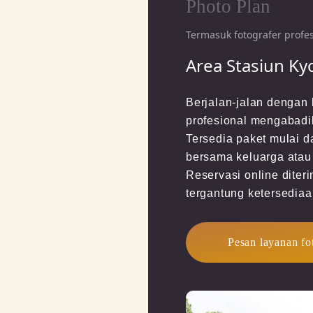
Photo Plan
Termasuk fotografer profe
Area Stasiun Ky
Berjalan-jalan dengan k
profesional mengabadi
Tersedia paket mulai d
bersama keluarga atau 
Reservasi online diter
tergantung ketersediaan
Pesan layanan f