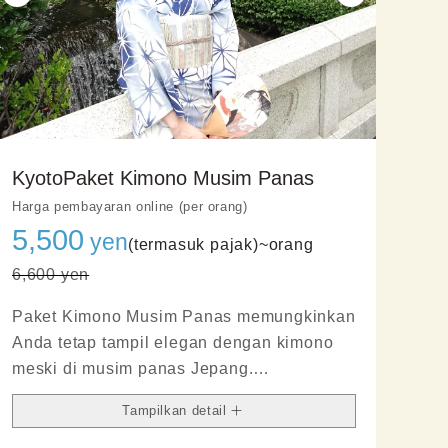
KyotoPaket Kimono Musim Panas
Harga pembayaran online (per orang)
5,500
yen
(termasuk pajak)~
orang
6,600 yen
Paket Kimono Musim Panas memungkinkan
Anda tetap tampil elegan dengan kimono
meski di musim panas Jepang.
Dibuat dari bahan ringan dan bernapas,
Tampilkan detail
terasa sejuk dan nyaman—ideal untuk
jalan‑jalan dan wisata musim panas.