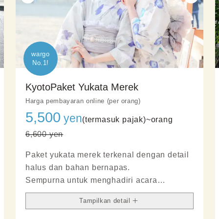
wargo

No.1!
KyotoPaket Yukata Merek
Harga pembayaran online (per orang)
5,500
yen
(termasuk pajak)~
orang
6,600 yen
Paket yukata merek terkenal dengan detail
halus dan bahan bernapas.
Sempurna untuk menghadiri acara
bergengsi dengan penuh percaya diri.
Tampilkan detail