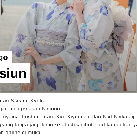
go
siun
dari Stasiun Kyoto.
dengan mengenakan Kimono.
hiyama, Fushimi Inari, Kuil Kiyomizu, dan Kuil Kinkakuji
ngsung tanpa janji temu selalu disambut—bahkan di hari 
n online di muka.