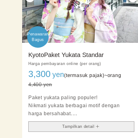
Penawaran

Bagus
KyotoPaket Yukata Standar
Harga pembayaran online (per orang)
3,300
yen
(termasuk pajak)~
orang
4,400 yen
Paket yukata paling populer!
Nikmati yukata berbagai motif dengan
harga bersahabat.
Cocok untuk festival musim panas maupun
Tampilkan detail
jalan santai di kota.