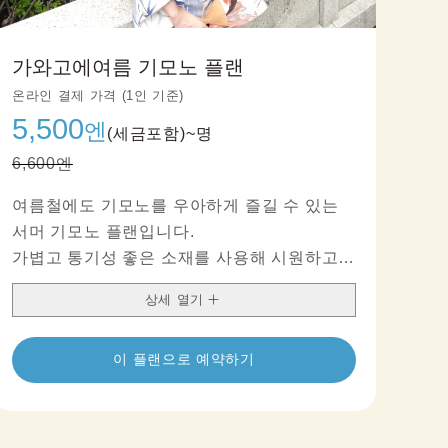
가와고에여름 기모노 플랜
온라인 결제 가격 (1인 기준)
5,500
엔
(세금포함)~
명
6,600엔
여름철에도 기모노를 우아하게 즐길 수 있는
서머 기모노 플랜입니다.
가볍고 통기성 좋은 소재를 사용해 시원하고
편안하며, 여름 관광과 산책에 잘 어울립니다.
상세 열기
바람이 통하는 질감과 여름 분위기의 세련된
디자인이 상쾌하고 품격 있는 인상을 완성합니
이 플랜으로 예약하기
다.
일본 전통의 아름다움과 현대적인 편안함을 조
화롭게 담아, 여름 여행이나 촬영, 우아한 애프
터눈 티에도 추천합니다.