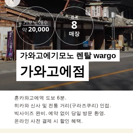
전국
8
기모노 개수
20,000
약
매장
가와고에기모노 렌탈 wargo
가와고에점
혼카와고에역 도보 6분.
히카와 신사 및 전통 거리(구라즈쿠리) 인접.
빅사이즈 완비. 예약 없이 당일 방문 환영.
온라인 사전 결제 시 할인 혜택.