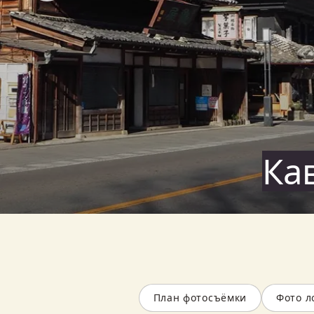
Ка
План фотосъёмки
Фото л