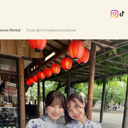
моно Rental
План фотосъёмки в кимоно