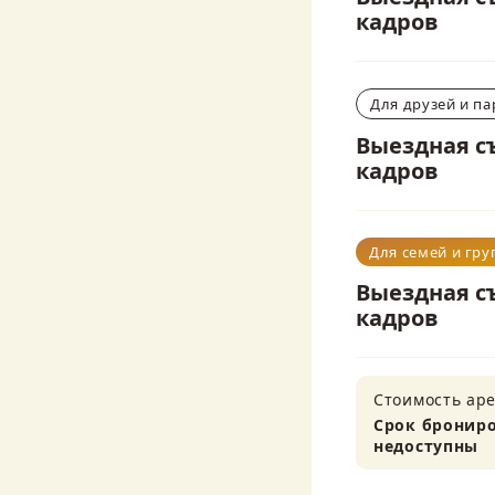
кадров
Для друзей и па
Выездная съ
кадров
Для семей и гру
Выездная съ
кадров
Стоимость аре
Срок брониро
недоступны