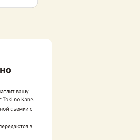
оно
атлит вашу 
 Toki no Kane.
ной съёмки с 
ередаются в 