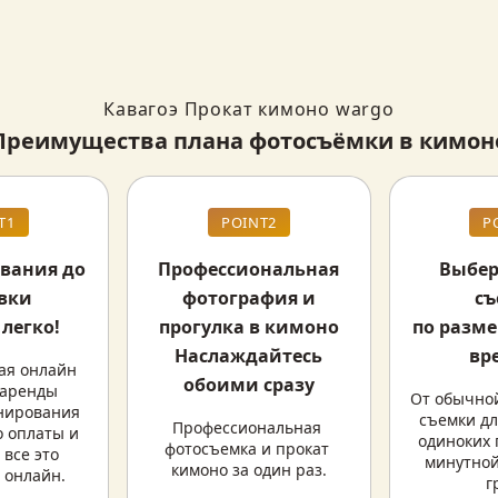
Кавагоэ Прокат кимоно wargo
Преимущества плана фотосъёмки в кимон
T1
POINT2
P
вания до
Профессиональная
Выбер
вки
фотография и
с
 легко!
прогулка в кимоно
по разме
Наслаждайтесь
вр
ая онлайн 
обоими сразу
 аренды 
От обычной
нирования 
съемки дл
Профессиональная 
 оплаты и 
одиноких 
фотосъемка и прокат 
все это 
минутной
кимоно за один раз.
 онлайн.
г