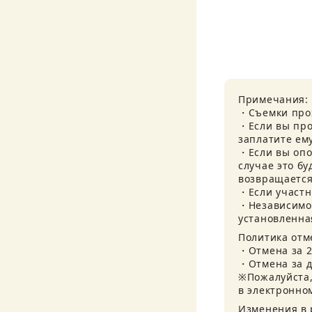
Примечания:

・Съемки прох
・Если вы про
заплатите ем
・Если вы опоз
случае это бу
возвращается.
・Если участн
・Независимо 
установленная
Политика отме
・Отмена за 2 
・Отмена за де
※Пожалуйста,
в электронно
Изменения в 