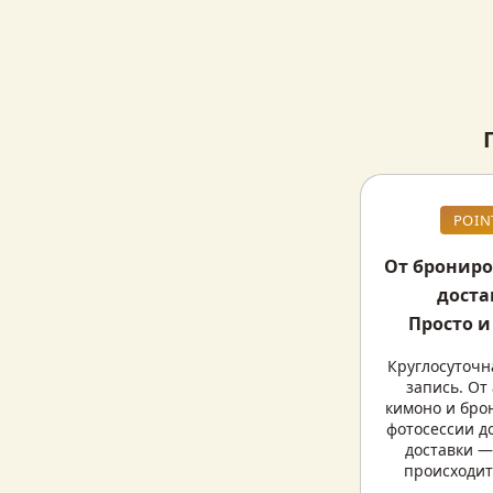
POIN
От брониро
доста
Просто и
Круглосуточн
запись. От
кимоно и бро
фотосессии до
доставки — 
происходит