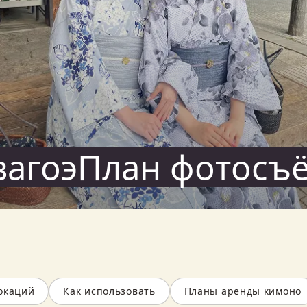
вагоэПлан фотосъ
окаций
Как использовать
Планы аренды кимоно