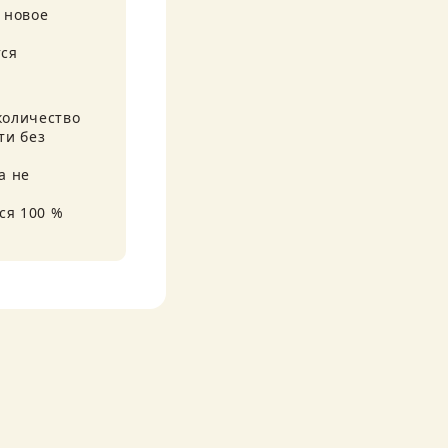
новое 
ся 
оличество 
и без 
 не 
я 100 % 