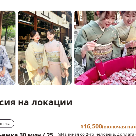
сия на локации
овека
16,500
¥
(включая нал
емка 30 мин / 25
※Начиная со 2-го человека, доплата 