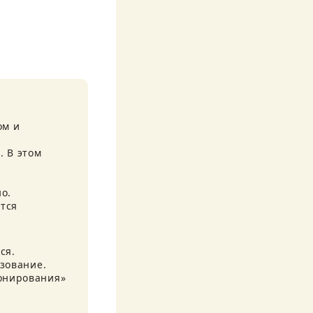
м и 
 В этом 
.

тся 
я.

зование.

онирования» 