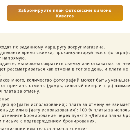
Забронируйте план фотосессии кимоно
Кавагоэ
одят по заданному маршруту вокруг магазина.

длеваете время съемки, проконсультируйтесь с фотографо
у напрямую.

даете, мы можем сократить съемку или отказаться от нее.
дет рассматриваться как отмена в тот же день, и плата не 


иков много, количество фотографий может быть уменьшено
от причины отмены (дождь, сильный ветер и т. д.) взимае
 плата за отмену.
ны:

дня до [даты использования]: плата за отмену не взимаетс
нь до или в [дату использования]: 100 % платы за исполь
 отмените бронирование через пункт 3 «Детали плана бр
м письме с подтверждением бронирования.
расписании или только отмена съемки:
