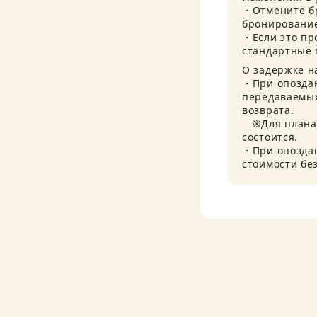
・Отмените бр
бронирование
・Если это пр
стандартные 
О задержке на
・При опоздан
передаваемых
возврата.

　※Для плана 
состоится.

・При опоздани
стоимости без