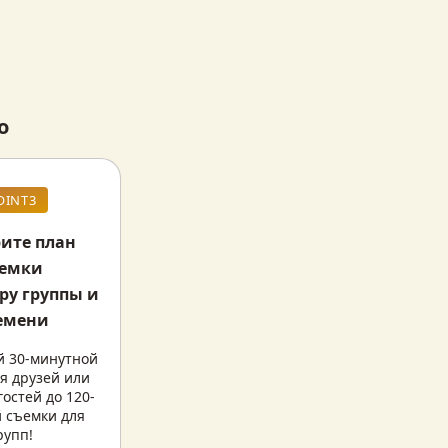
о
OINT3
ите план
ъемки
ру группы и
емени
 30-минутной 
я друзей или 
гостей до 120-
 съемки для 
рупп!