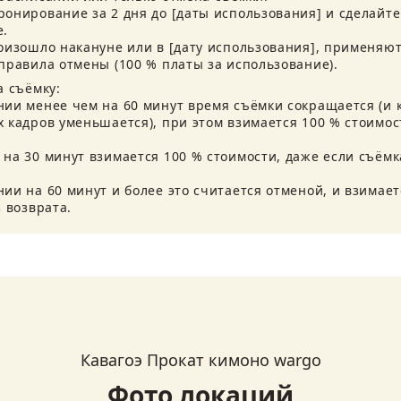
онирование за 2 дня до [даты использования] и сделайте 
.

оизошло накануне или в [дату использования], применяют
правила отмены (100 % платы за использование).
 съёмку:

ии менее чем на 60 минут время съёмки сокращается (и к
 кадров уменьшается), при этом взимается 100 % стоимост
на 30 минут взимается 100 % стоимости, даже если съёмка
и на 60 минут и более это считается отменой, и взимаетс
 возврата.
Кавагоэ Прокат кимоно wargo
Фото локаций