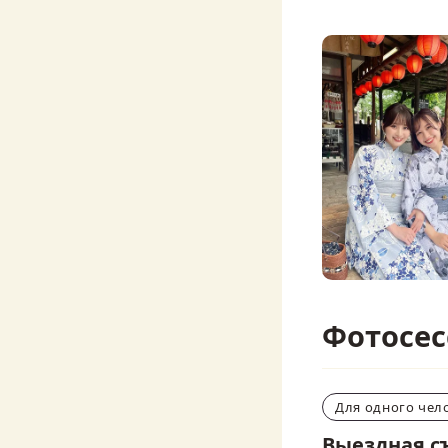
Фотосес
Для одного чел
Выездная съ