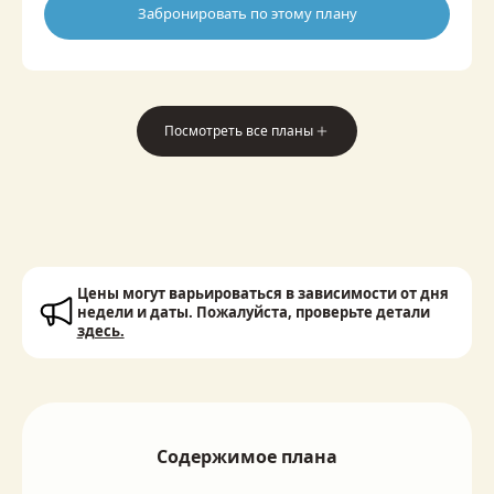
мотивы создают свежий и утончённый образ.
Забронировать по этому плану
Сочетая традиционную красоту Японии и
современный комфорт, этот план идеален для
летних поездок, фотосъёмок или неспешного
стильного чаепития.
*В комплект входит полуширокий оби; наличие
Посмотреть все планы
опции оби нагоя зависит от магазина.
Цены могут варьироваться в зависимости от дня
недели и даты. Пожалуйста, проверьте детали
здесь.
Содержимое плана