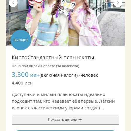
Выгодно
КиотоСтандартный план юкаты
Цена при онлайн-оплате (за человека)
3,300
иен
(включая налоги)~
человек
4,400 иен
Доступный и милый план юкаты идеально
подходит тем, кто надевает её впервые. Лёгкий
хлопок с классическими узорами создаёт
аккуратный образ, а благодаря оби и
Показать детали
аксессуарам можно добавить стильные акценты.