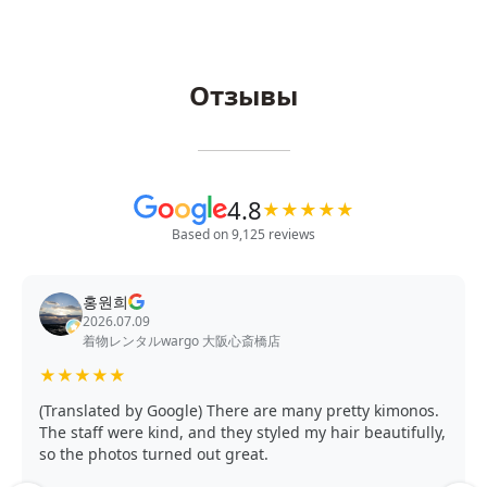
Отзывы
4.8
★
★
★
★
★
Based on 9,125 reviews
홍원희
2026.07.09
着物レンタルwargo 大阪心斎橋店
★
★
★
★
★
(Translated by Google) There are many pretty kimonos.
The staff were kind, and they styled my hair beautifully,
so the photos turned out great.