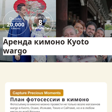
По всей стране
Около
8
20,000
Филиалы
Кимоно
Аренда кимоно Kyoto
wargo