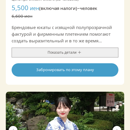
5,500
иен
(включая налоги)~
человек
6,600 иен
Брендовые юкаты с изящной полупрозрачной
фактурой и фирменным плетением помогают
создать выразительный и в то же время
благородный образ. Подойдут не только для
Показать детали
прогулки, но и для мероприятий, где хочется
немного больше официальности.
Забронировать по этому плану