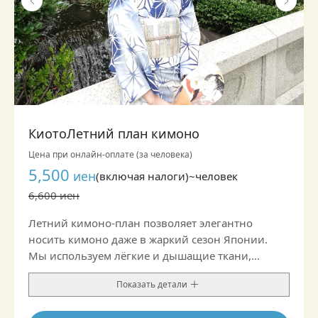
КиотоЛетний план кимоно
Цена при онлайн-оплате (за человека)
5,500
иен
(включая налоги)~
человек
6,600 иен
Летний кимоно-план позволяет элегантно
носить кимоно даже в жаркий сезон Японии.
Мы используем лёгкие и дышащие ткани,
поэтому комплект приятно охлаждает и отлично
Показать детали
подходит для летних прогулок и экскурсий.
Воздушная фактура и изысканные летние