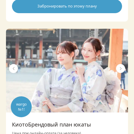
Забронировать по этому плану
wargo

№1!
КиотоБрендовый план юкаты
Цена при онлайн-оплате (за человека)