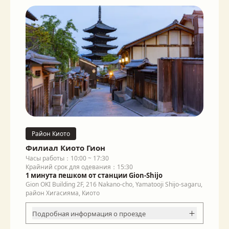
Район Киото
Филиал Киото Гион
Часы работы：10:00 ~ 17:30
Крайний срок для одевания：15:30
1 минута пешком от станции Gion-Shijo
Gion OKI Building 2F, 216 Nakano-cho, Yamatooji Shijo-sagaru,
район Хигасияма, Киото
Подробная информация о проезде