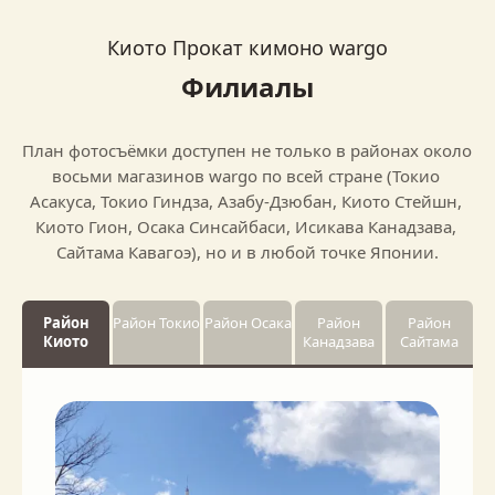
Киото Прокат кимоно wargo
Филиалы
План фотосъёмки доступен не только в районах около 
восьми магазинов wargo по всей стране (Токио 
Асакуса, Токио Гиндза, Азабу-Дзюбан, Киото Стейшн, 
Киото Гион, Осака Синсайбаси, Исикава Канадзава, 
Сайтама Кавагоэ), но и в любой точке Японии.
Район
Район Токио
Район Осака
Район
Район
Киото
Канадзава
Сайтама