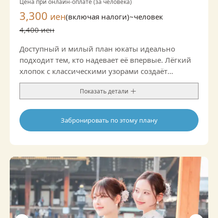
Цена при онлайн-оплате (за человека)
3,300
иен
(включая налоги)~
человек
4,400 иен
Доступный и милый план юкаты идеально
подходит тем, кто надевает её впервые. Лёгкий
хлопок с классическими узорами создаёт
аккуратный образ, а благодаря оби и
Показать детали
аксессуарам можно добавить стильные акценты.
Забронировать по этому плану