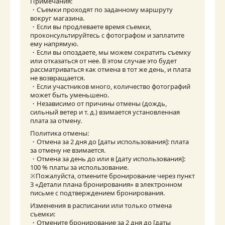
Примечания:

・Съемки проходят по заданному маршруту 
вокруг магазина.

・Если вы продлеваете время съемки, 
проконсультируйтесь с фотографом и заплатите 
ему напрямую.

・Если вы опоздаете, мы можем сократить съемку 
или отказаться от нее. В этом случае это будет 
рассматриваться как отмена в тот же день, и плата 
не возвращается.

・Если участников много, количество фотографий 
может быть уменьшено.

・Независимо от причины отмены (дождь, 
сильный ветер и т. д.) взимается установленная 
плата за отмену.
Политика отмены:

・Отмена за 2 дня до [даты использования]: плата 
за отмену не взимается.

・Отмена за день до или в [дату использования]: 
100 % платы за использование.

※Пожалуйста, отмените бронирование через пункт 
3 «Детали плана бронирования» в электронном 
письме с подтверждением бронирования.
Изменения в расписании или только отмена 
съемки:

・Отмените бронирование за 2 дня до [даты 