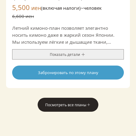
5,500
иен
(включая налоги)~
человек
6,600 иен
Летний кимоно-план позволяет элегантно
носить кимоно даже в жаркий сезон Японии.
Мы используем лёгкие и дышащие ткани,
поэтому комплект приятно охлаждает и отлично
Показать детали
подходит для летних прогулок и экскурсий.
Воздушная фактура и изысканные летние
мотивы создают свежий и утончённый образ.
Забронировать по этому плану
Сочетая традиционную красоту Японии и
современный комфорт, этот план идеален для
летних поездок, фотосъёмок или неспешного
стильного чаепития.
*В комплект входит полуширокий оби; наличие
Посмотреть все планы
опции оби нагоя зависит от магазина.