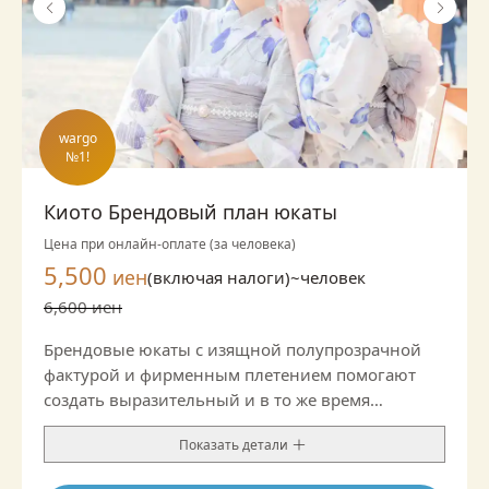
wargo

№1!
Киото Брендовый план юкаты
Цена при онлайн-оплате (за человека)
5,500
иен
(включая налоги)~
человек
6,600 иен
Брендовые юкаты с изящной полупрозрачной
фактурой и фирменным плетением помогают
создать выразительный и в то же время
благородный образ. Подойдут не только для
Показать детали
прогулки, но и для мероприятий, где хочется
немного больше официальности.