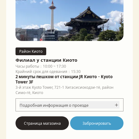
Район Киото
Филиал у станции Киото
Часы работы：10:00 ~ 17:30
Крайний срок для одевания：15:30
2 минуты пешком от станции JR Киото・Kyoto
Tower 3F
3-й этаж Kyoto Tower, 721-1 Хигасисиокодзи-тё, район
Симо-гё, Киото
Подробная информация о проезде
Страница магазина
Забронировать