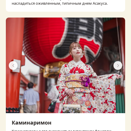
насладиться оживленным, типичным днем ​​Асакуса.
Каминаримон
Каминаримон с его знаменитым гигантским фонарем