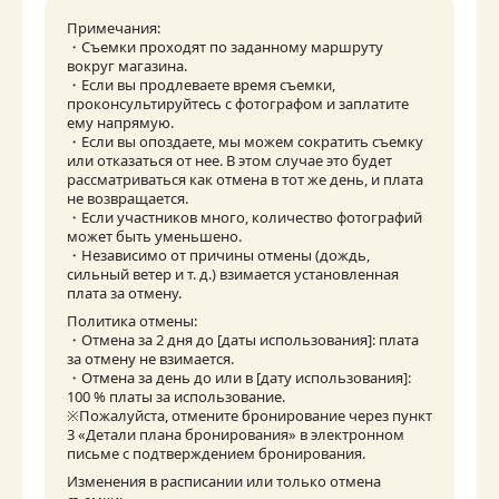
Примечания:

・Съемки проходят по заданному маршруту 
вокруг магазина.

・Если вы продлеваете время съемки, 
проконсультируйтесь с фотографом и заплатите 
ему напрямую.

・Если вы опоздаете, мы можем сократить съемку 
или отказаться от нее. В этом случае это будет 
рассматриваться как отмена в тот же день, и плата 
не возвращается.

・Если участников много, количество фотографий 
может быть уменьшено.

・Независимо от причины отмены (дождь, 
сильный ветер и т. д.) взимается установленная 
плата за отмену.
Политика отмены:

・Отмена за 2 дня до [даты использования]: плата 
за отмену не взимается.

・Отмена за день до или в [дату использования]: 
100 % платы за использование.

※Пожалуйста, отмените бронирование через пункт 
3 «Детали плана бронирования» в электронном 
письме с подтверждением бронирования.
Изменения в расписании или только отмена 