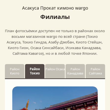
Асакуса Прокат кимоно wargo
Филиалы
План фотосъёмки доступен не только в районах около 
восьми магазинов wargo по всей стране (Токио 
Асакуса, Токио Гиндза, Азабу-Дзюбан, Киото Стейшн, 
Киото Гион, Осака Синсайбаси, Исикава Канадзава, 
Сайтама Кавагоэ), но и в любой точке Японии.
Район
Район
Район Осака
Район
Район
Киото
Токио
Канадзава
Сайтама