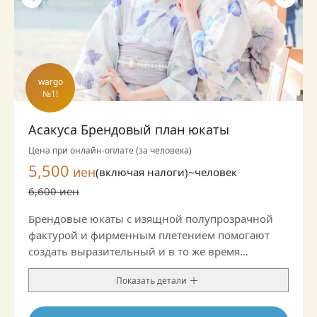
wargo

№1!
Асакуса Брендовый план юкаты
Цена при онлайн-оплате (за человека)
5,500
иен
(включая налоги)~
человек
6,600 иен
Брендовые юкаты с изящной полупрозрачной
фактурой и фирменным плетением помогают
создать выразительный и в то же время
благородный образ. Подойдут не только для
Показать детали
прогулки, но и для мероприятий, где хочется
немного больше официальности.