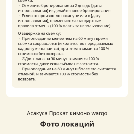
съемки:

・Отмените бронирование за 2 дня до [даты 
использования] и сделайте новое бронирование.

・Если это произошло накануне или в [дату 
использования], применяются стандартные 
правила отмены (100 % платы за использование).
О задержке на съёмку:

・При опоздании менее чем на 60 минут время 
съёмки сокращается (и количество передаваемых 
кадров уменьшается), при этом взимается 100 % 
стоимости без возврата.

　※Для плана на 30 минут взимается 100 % 
стоимости, даже если съёмка не состоится.

・При опоздании на 60 минут и более это считается 
отменой, и взимается 100 % стоимости без 
возврата.
Асакуса Прокат кимоно wargo
Фото локаций