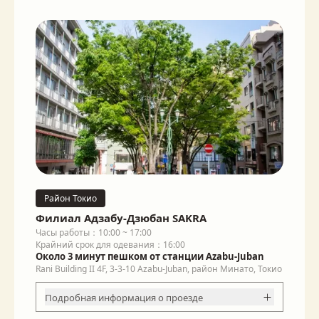
Район Токио
Филиал Адзабу-Дзюбан SAKRA
Часы работы：10:00 ~ 17:00
Крайний срок для одевания：16:00
Около 3 минут пешком от станции Azabu-Juban
Rani Building II 4F, 3-3-10 Azabu-Juban, район Минато, Токио
Подробная информация о проезде