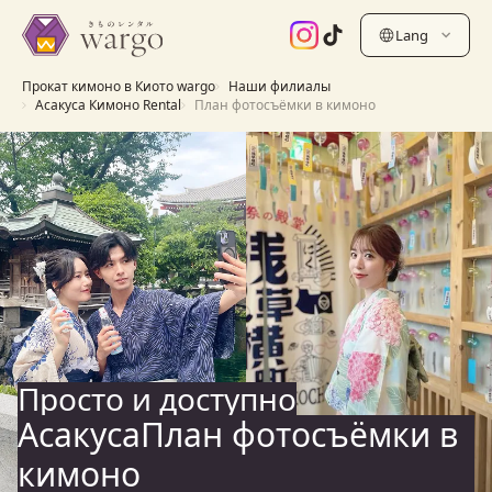
Lang
Прокат кимоно в Киото wargo
Наши филиалы
Асакуса Кимоно Rental
План фотосъёмки в кимоно
Просто и доступно
АсакусаПлан фотосъёмки в
кимоно