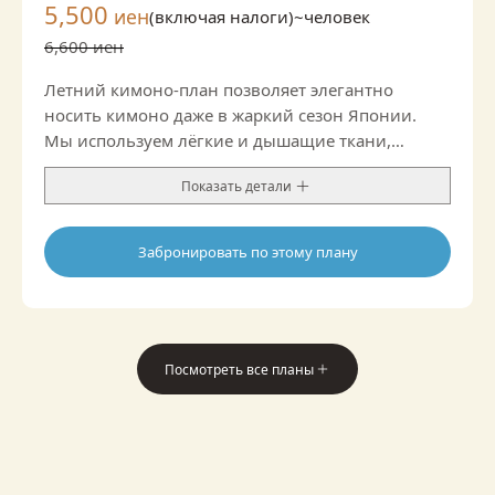
5,500
иен
(включая налоги)~
человек
6,600 иен
Летний кимоно-план позволяет элегантно
носить кимоно даже в жаркий сезон Японии.
Мы используем лёгкие и дышащие ткани,
поэтому комплект приятно охлаждает и отлично
Показать детали
подходит для летних прогулок и экскурсий.
Воздушная фактура и изысканные летние
мотивы создают свежий и утончённый образ.
Забронировать по этому плану
Сочетая традиционную красоту Японии и
современный комфорт, этот план идеален для
летних поездок, фотосъёмок или неспешного
стильного чаепития.
*В комплект входит полуширокий оби; наличие
Посмотреть все планы
опции оби нагоя зависит от магазина.