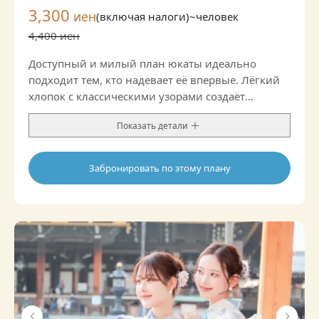
3,300
иен
(включая налоги)~
человек
4,400 иен
Доступный и милый план юкаты идеально
подходит тем, кто надевает её впервые. Лёгкий
хлопок с классическими узорами создаёт
аккуратный образ, а благодаря оби и
Показать детали
аксессуарам можно добавить стильные акценты.
Забронировать по этому плану