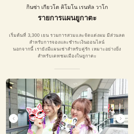
กินซ่า เกียวโต คิโมโน เรนทัล วาโก
รายการแผนยูกาตะ
เริ่มต้นที่ 3,300 เยน รวมการสวมและจัดแต่งผม มีส่วนลด
สำหรับการจองและชำระเงินออนไลน์

นอกจากนี้ เรายังมีแผนเช่าสำหรับคู่รัก เหมาะอย่างยิ่ง
สำหรับเดทชมเมืองในยูกาตะ