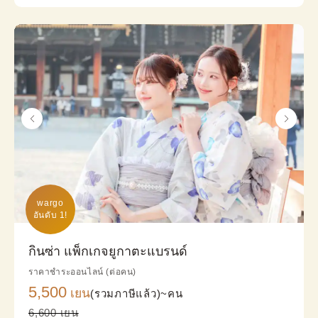
wargo

อันดับ 1!
กินซ่า แพ็กเกจยูกาตะแบรนด์
ราคาชำระออนไลน์ (ต่อคน)
5,500
เยน
(รวมภาษีแล้ว)~
คน
6,600 เยน