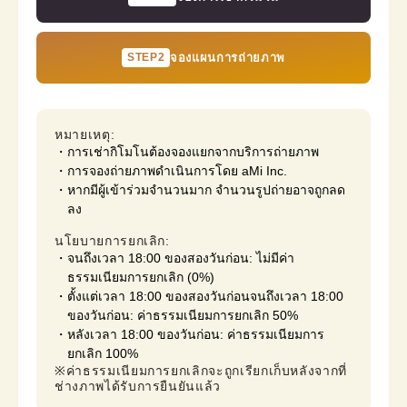
STEP2
จองแผนการถ่ายภาพ
หมายเหตุ:
การเช่ากิโมโนต้องจองแยกจากบริการถ่ายภาพ
การจองถ่ายภาพดำเนินการโดย aMi Inc.
หากมีผู้เข้าร่วมจำนวนมาก จำนวนรูปถ่ายอาจถูกลด
ลง
นโยบายการยกเลิก:
จนถึงเวลา 18:00 ของสองวันก่อน: ไม่มีค่า
ธรรมเนียมการยกเลิก (0%)
ตั้งแต่เวลา 18:00 ของสองวันก่อนจนถึงเวลา 18:00
ของวันก่อน: ค่าธรรมเนียมการยกเลิก 50%
หลังเวลา 18:00 ของวันก่อน: ค่าธรรมเนียมการ
ยกเลิก 100%
※ค่าธรรมเนียมการยกเลิกจะถูกเรียกเก็บหลังจากที่
ช่างภาพได้รับการยืนยันแล้ว