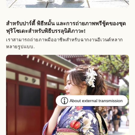
สำหรับปาร์ตี้ พิธีหมั้น และการถ่ายภาพพรีชู้ตของชุด
ฟุริโซเดะสำหรับพิธีบรรลุนิติภาวะ!
เราสามารถถ่ายภาพมืออาชีพสำหรับฉากงานอีเวนต์หลาก
หลายรูปแบบ.