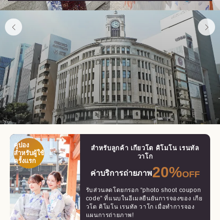
คูปอง
สำหรับลูกค้า เกียวโต คิโมโน เรนทัล
สำหรับผู้ใช้
วาโก
ครั้งแรก
20%
ค่าบริการถ่ายภาพ
OFF
รับส่วนลดโดยกรอก “photo shoot coupon
code” ที่แนบในอีเมลยืนยันการจองของ เกีย
วโต คิโมโน เรนทัล วาโก เมื่อทำการจอง
แผนการถ่ายภาพ!