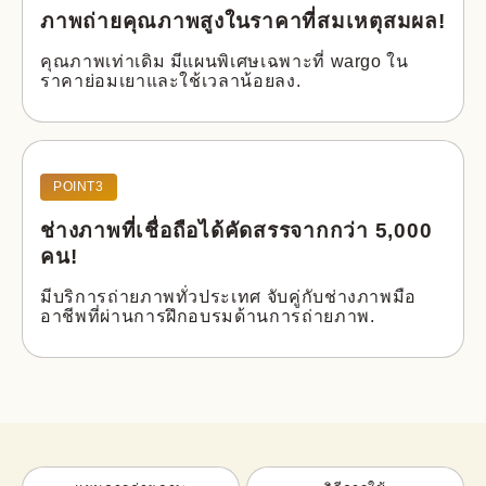
ภาพถ่ายคุณภาพสูง
ในราคาที่สมเหตุสมผล!
คุณภาพเท่าเดิม มีแผนพิเศษเฉพาะที่ wargo ใน
ราคาย่อมเยาและใช้เวลาน้อยลง.
POINT3
ช่างภาพที่เชื่อถือได้คัดสรรจากกว่า 5,000
คน!
มีบริการถ่ายภาพทั่วประเทศ จับคู่กับช่างภาพมือ
อาชีพที่ผ่านการฝึกอบรมด้านการถ่ายภาพ.