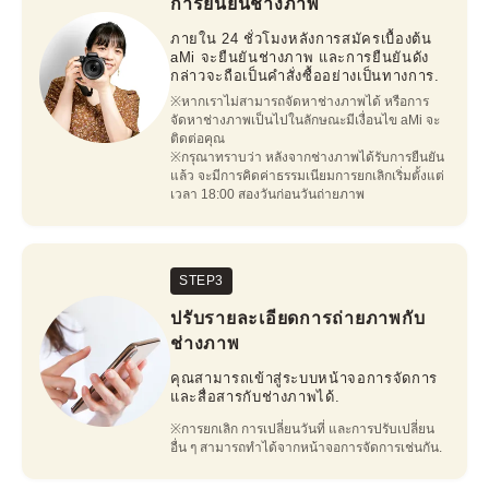
การยืนยันช่างภาพ
ภายใน 24 ชั่วโมงหลังการสมัครเบื้องต้น
aMi จะยืนยันช่างภาพ และการยืนยันดัง
กล่าวจะถือเป็นคำสั่งซื้ออย่างเป็นทางการ.
※หากเราไม่สามารถจัดหาช่างภาพได้ หรือการ
จัดหาช่างภาพเป็นไปในลักษณะมีเงื่อนไข aMi จะ
ติดต่อคุณ

※กรุณาทราบว่า หลังจากช่างภาพได้รับการยืนยัน
แล้ว จะมีการคิดค่าธรรมเนียมการยกเลิกเริ่มตั้งแต่
เวลา 18:00 สองวันก่อนวันถ่ายภาพ
STEP3
ปรับรายละเอียดการถ่ายภาพกับ
ช่างภาพ
คุณสามารถเข้าสู่ระบบหน้าจอการจัดการ
และสื่อสารกับช่างภาพได้.
※การยกเลิก การเปลี่ยนวันที่ และการปรับเปลี่ยน
อื่น ๆ สามารถทำได้จากหน้าจอการจัดการเช่นกัน.