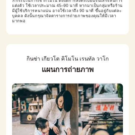
※กระบวนการเช่ากิโมโน ตั้งแต่การลงทะเบียนจนเสร็จสิ้นการ
แต่งตัว ใช้เวลาประมาณ 45–90 นาที หากมาเป็นกลุ่มหรือร้าน
มีผู้ใช้บริการหนาแน่น อาจใช้เวลาถึง 90 นาที ขึ้นอยู่กับแต่ละ
บุคคล ดังนั้นกรุณาจัดตารางการถ่ายภาพของคุณให้มีเวลา
มากพอ
กินซ่า เกียวโต คิโมโน เรนทัล วาโก
แผนการถ่ายภาพ