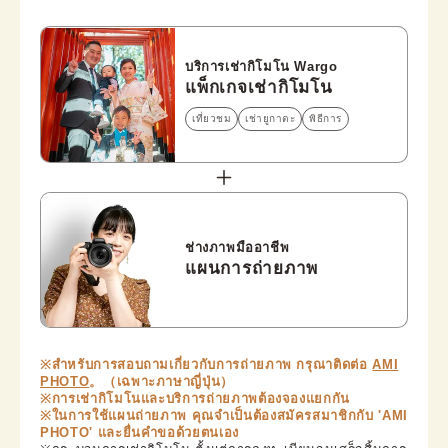
บริการเช่ากิโมโน Wargo
แพ็กเกจเช่ากิโมโน
เที่ยวชม
เช่ายูกาตะ
พิธีการ
ช่างภาพมืออาชีพ
แผนการถ่ายภาพ
※สำหรับการสอบถามเกี่ยวกับการถ่ายภาพ กรุณาติดต่อ
AMI
PHOTO
。（เฉพาะภาษาญี่ปุ่น）
※การเช่ากิโมโนและบริการถ่ายภาพต้องจองแยกกัน
※ในการใช้แผนถ่ายภาพ คุณจำเป็นต้องสมัครสมาชิกกับ 'AMI
PHOTO' และยื่นคำขอด้วยตนเอง