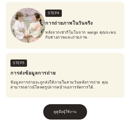
STEP4
การถ่ายภาพในวันจริง
หลังจากเช่ากิโมโนจาก wargo คุณจะพบ
กับช่างภาพและถ่ายภาพ.
STEP5
การส่งข้อมูลการถ่าย
ข้อมูลการถ่ายจะถูกส่งให้ภายในสามวันหลังการถ่าย คุณ
สามารถดาวน์โหลดรูปจากหน้าจอการจัดการได้.
ดูคู่มือผู้ใช้งาน