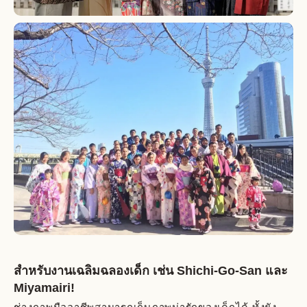
สำหรับงานเฉลิมฉลองเด็ก เช่น Shichi-Go-San และ
Miyamairi!