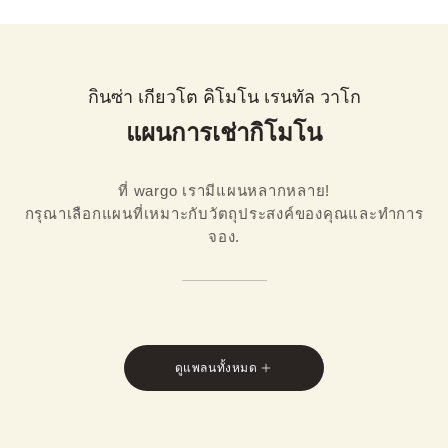
กินซ่า เกียวโต คิโมโน เรนทัล วาโก
แผนการเช่ากิโมโน
ที่ wargo เรามีแผนหลากหลาย!

กรุณาเลือกแผนที่เหมาะกับวัตถุประสงค์ของคุณและทำการ
จอง.
ดูแพลนทั้งหมด