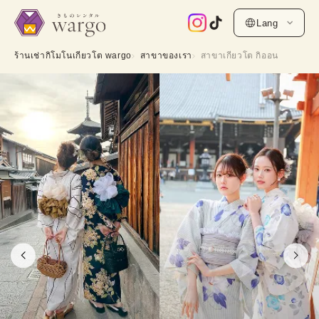
Lang
ร้านเช่ากิโมโนเกียวโต wargo
สาขาของเรา
สาขาเกียวโต กิออน