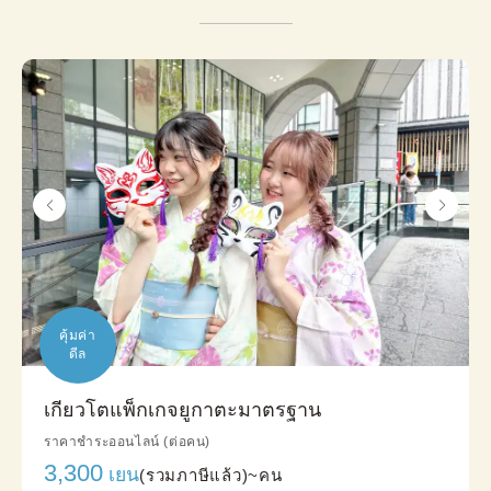
คุ้มค่า

ดีล
เกียวโตแพ็กเกจยูกาตะมาตรฐาน
ราคาชำระออนไลน์ (ต่อคน)
3,300
เยน
(รวมภาษีแล้ว)~
คน