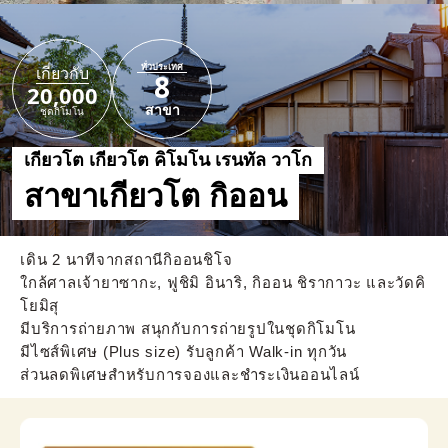
ทั่วประเทศ
เกี่ยวกับ
8
20,000
สาขา
ชุดกิโมโน
เกียวโต เกียวโต คิโมโน เรนทัล วาโก
สาขาเกียวโต กิออน
เดิน 2 นาทีจากสถานีกิออนชิโจ
ใกล้ศาลเจ้ายาซากะ, ฟูชิมิ อินาริ, กิออน ชิรากาวะ และวัดคิ
โยมิสุ
มีบริการถ่ายภาพ สนุกกับการถ่ายรูปในชุดกิโมโน
มีไซส์พิเศษ (Plus size) รับลูกค้า Walk-in ทุกวัน
ส่วนลดพิเศษสำหรับการจองและชำระเงินออนไลน์