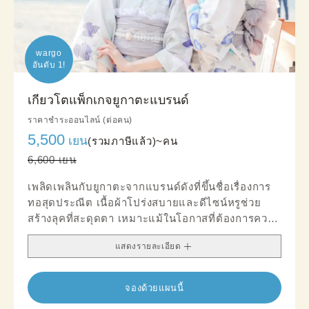
wargo

อันดับ 1!
เกียวโตแพ็กเกจยูกาตะแบรนด์
ราคาชำระออนไลน์ (ต่อคน)
5,500
เยน
(รวมภาษีแล้ว)~
คน
6,600 เยน
เพลิดเพลินกับยูกาตะจากแบรนด์ดังที่ขึ้นชื่อเรื่องการ
ทอสุดประณีต เนื้อผ้าโปร่งสบายและดีไซน์หรูช่วย
สร้างลุคที่สะดุดตา เหมาะแม้ในโอกาสที่ต้องการความ
สุภาพอย่างงานปาร์ตี้หรืออีเวนต์สำคัญ
แสดงรายละเอียด
จองด้วยแผนนี้