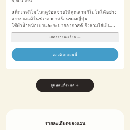
6,600 เยน
แพ็กเกจกิโมโนฤดูร้อนช่วยให้คุณสวมกิโมโนได้อย่าง
สง่างามแม้ในช่วงอากาศร้อนของญี่ปุ่น
ใช้ผ้าน้ำหนักเบาและระบายอากาศดี จึงสวมใส่เย็น
สบาย เหมาะกับการท่องเที่ยวและเดินเล่นหน้าร้อน
แสดงรายละเอียด
เนื้อผ้าที่โปร่งสบายและดีไซน์กลิ่นอายฤดูร้อนช่วยให้ลุ
คดูสดชื่นและมีระดับ
ผสานความงามแบบญี่ปุ่นดั้งเดิมกับความสบายสมัย
จองด้วยแผนนี้
ใหม่ เหมาะสำหรับทริปหน้าร้อน การถ่ายภาพ หรือ
ช่วงบ่ายแบบสบายๆ ในกิโมโน
*ในเซ็ตรวมโอบิแบบครึ่งกว้าง และออปชันโอบินาโก
ยะอาจมีแตกต่างกันตามสาขา
ดูแพลนทั้งหมด
รายละเอียดของแผน