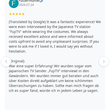
Futtermühle
2026.07.24
★
★
★
★
★
(Translated by Google) It was a fantastic experience! We
were even interviewed by the Japanese TV station
"FujiTV" while wearing the costumes. We always
received excellent advice and were informed about
costs upfront to avoid any unpleasant surprises. If you
were to ask me if I loved it, I would say yes without
hesitation.
(Original)
War eine super Erfahrung! Wir wurden sogar vom
Japanischen TV Sender „FujiTV“ interviewt in den
Gewändern. Wir wurden immer gut beraten und auch
über Kosten direkt aufgeklärt um keine schlimmen
Überraschungen zu haben. Sollte man mich fragen ob
ich es super fand, würde ich in jedem Leben ja sagen.