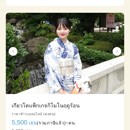
เกียวโตแพ็กเกจกิโมโนฤดูร้อน
ราคาชำระออนไลน์ (ต่อคน)
5,500
เยน
(รวมภาษีแล้ว)~
คน