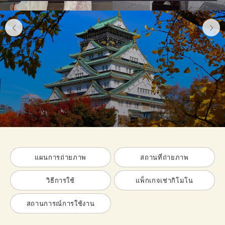
แผนการถ่ายภาพ
สถานที่ถ่ายภาพ
วิธีการใช้
แพ็กเกจเช่ากิโมโน
สถานการณ์การใช้งาน