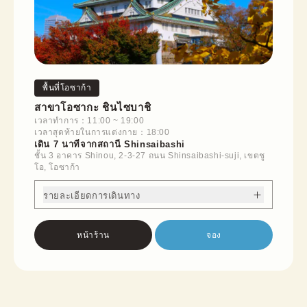
พื้นที่โอซาก้า
สาขาโอซากะ ชินไซบาชิ
เวลาทำการ：11:00 ~ 19:00
เวลาสุดท้ายในการแต่งกาย：18:00
เดิน 7 นาทีจากสถานี Shinsaibashi
ชั้น 3 อาคาร Shinou, 2-3-27 ถนน Shinsaibashi-suji, เขตชู
โอ, โอซาก้า
รายละเอียดการเดินทาง
หน้าร้าน
จอง