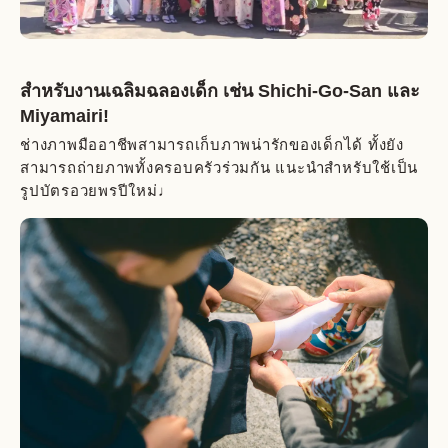
สำหรับงานเฉลิมฉลองเด็ก เช่น Shichi-Go-San และ
Miyamairi!
ช่างภาพมืออาชีพสามารถเก็บภาพน่ารักของเด็กได้ ทั้งยัง
สามารถถ่ายภาพทั้งครอบครัวร่วมกัน แนะนำสำหรับใช้เป็น
รูปบัตรอวยพรปีใหม่♩