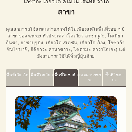
โอซากะ เกียวโต คิโมโน เรนทัล วาโก
สาขา
คุณสามารถใช้แพลนถ่ายภาพได้ไม่เพียงแต่ในพื้นที่รอบ ๆ 8 
สาขาของ wargo ทั่วประเทศ (โตเกียว อาซากุสะ, โตเกียว 
กินซ่า, อาซาบุจูบัง, เกียวโต สเตชัน, เกียวโต กิอง, โอซาก้า 
ชินไซบาชิ, อิชิกาวะ คานาซาวะ, ไซตามะ คาวาโกเอะ) แต่
ยังสามารถใช้ได้ทั่วญี่ปุ่นด้วย
พื้นที่เกียวโต
พื้นที่โตเกียว
พื้นที่โอซาก้า
เขตคานาซา
พื้นที่ไซตา
วะ
มะ