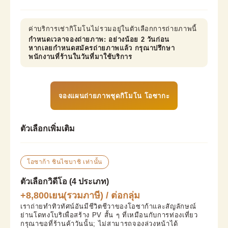
ค่าบริการเช่ากิโมโนไม่รวมอยู่ในตัวเลือกการถ่ายภาพนี้
กำหนดเวลาจองถ่ายภาพ: อย่างน้อย 2 วันก่อน

หากเลยกำหนดสมัครถ่ายภาพแล้ว กรุณาปรึกษา
พนักงานที่ร้านในวันที่มาใช้บริการ
จองแผนถ่ายภาพชุดกิโมโน โอซากะ
ตัวเลือกเพิ่มเติม
โอซาก้า ชินไซบาชิ เท่านั้น
ตัวเลือกวิดีโอ (4 ประเภท)
+8,800เยน(รวมภาษี) / ต่อกลุ่ม
เราถ่ายทำทิวทัศน์อันมีชีวิตชีวาของโอซาก้าและสัญลักษณ์
ย่านโดทงโบริเพื่อสร้าง PV สั้น ๆ ที่เหมือนกับการท่องเที่ยว 
กรุณาขอที่ร้านค้าวันนั้น; ไม่สามารถจองล่วงหน้าได้